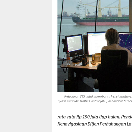
Pelayanan VTS untuk membantu keselamatan pel
nyaris mirip Air Traffic Control (ATC) di bandara te
rata-rata Rp 190 juta tiap bulan. Pend
Kenavigasiaan Ditjen Perhubungan Laut 