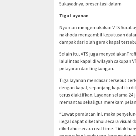
Sukayadnya, presentasi dalam
Tiga Layanan
Nyoman mengemukakan VTS Surabaya
nakhoda mengambil keputusan dalam 
dampak dari olah gerak kapal tersebu
Selain itu, VTS juga menyediakanTraf
lalulintas kapal di wilayah cakupan
pelayaran dan lingkungan.
Tiga layanan mendasar tersebut terk
dengan kapal, sepanjang kapal itu di
terus diaktifkan. Layanan selama 24
memantau sekaligus merekam pelangg
“Lewat peralatan ini, maka penyelu
ilegal dapat diketahui secara visual
diketahui secara real time. Tidak ha
pergerakan kendaraan, barang dan or