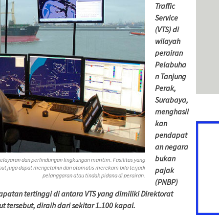
Traffic
Service
(VTS) di
wilayah
perairan
Pelabuha
n Tanjung
Perak,
Surabaya,
menghasil
kan
pendapat
an negara
bukan
ayaran dan perlindungan lingkungan maritim. Fasilitas yang
rsebut juga dapat mengetahui dan otomatis merekam bila terjadi
pajak
pelanggaran atau tindak pidana di perairan.
(PNBP)
apatan tertinggi di antara VTS yang dimiliki Direktorat
tersebut, diraih dari sekitar 1.100 kapal.