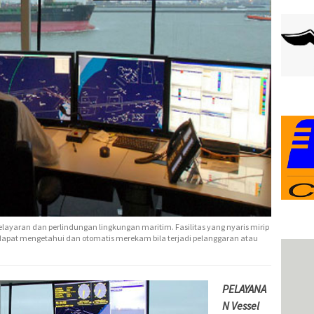
yaran dan perlindungan lingkungan maritim. Fasilitas yang nyaris mirip
ga dapat mengetahui dan otomatis merekam bila terjadi pelanggaran atau
PELAYANA
N Vessel