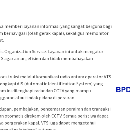
 memberi layanan informasi yang sangat berguna bagi
bernavigasi (olah gerak kapal), sekaligus memonitor
t.
fic Organization Service. Layanan ini untuk mengatur
 VTS agar aman, efisien dan tidak membahayakan
onstruksi melalui komunikasi radio antara operator VTS
lengkapi AIS (Automatic Identification System) yang
 jam ini dilengkapi radar dan CCTV yang mampu
aran atau tindak pidana di perairan.
ndupan, pembajakan, pencemaran perairan dan transaksi
 dan otomatis direkam oleh CCTV. Semua peristiwa dapat
nya pergerakan kapal, VTS juga dapat mengetahui
ang di pelabuhan,” tuturnya.