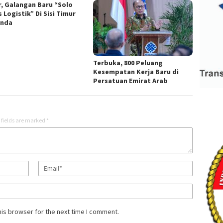
r, Galangan Baru “Solo
 Logistik” Di Sisi Timur
unda
Terbuka, 800 Peluang
Kesempatan Kerja Baru di
Persatuan Emirat Arab
 fields are marked
*
his browser for the next time I comment.