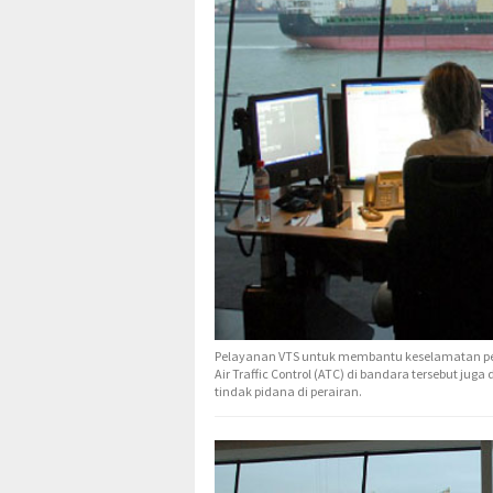
Pelayanan VTS untuk membantu keselamatan pela
Air Traffic Control (ATC) di bandara tersebut ju
tindak pidana di perairan.