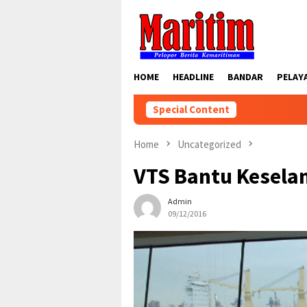
Skip
to
content
HOME
HEADLINE
BANDAR
PELAY
Special Content
Home
Uncategorized
VTS Bantu Kesela
Admin
09/12/2016