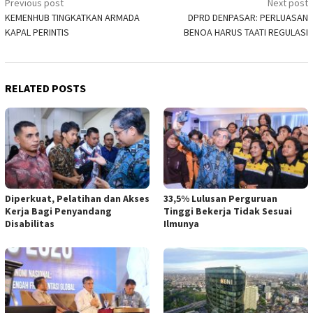
Post
Previous post
Next post
KEMENHUB TINGKATKAN ARMADA
DPRD DENPASAR: PERLUASAN
navigation
KAPAL PERINTIS
BENOA HARUS TAATI REGULASI
RELATED POSTS
Diperkuat, Pelatihan dan Akses
33,5% Lulusan Perguruan
Kerja Bagi Penyandang
Tinggi Bekerja Tidak Sesuai
Disabilitas
Ilmunya