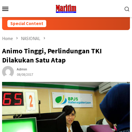
Skip
Mobile
to
Menu
content
Special Content
Home
NASIONAL
Animo Tinggi, Perlindungan TKI
Dilakukan Satu Atap
Admin
08/08/2017