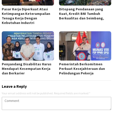
Pasar Kerja Diperkuat Atasi
Ditopang Pendanaan yang
Ketimpangan Keterampailan
Kuat, Kredit BNI Tumbuh
Tenaga Kerja Dengan
Berkualitas dan Seimbang,
Kebutuhan Industri
Penyandang Disabilitas Harus
Pemerintah Berkomitmen
Mendapat Kesempatan Kerja
Perkuat Kesejahteraan dan
dan Berkarier
Pelindungan Pekerja
Leave a Reply
Your email address will not be published.
Required fields are marked
*