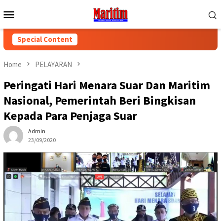
Skip
Mobile
to
Menu
content
Special Content
Home
PELAYARAN
Peringati Hari Menara Suar Dan Maritim
Nasional, Pemerintah Beri Bingkisan
Kepada Para Penjaga Suar
Admin
23/09/2020