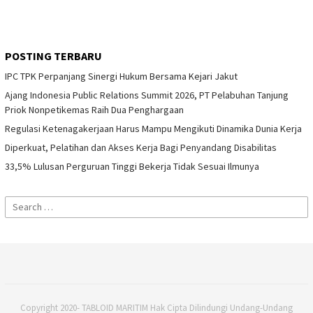
POSTING TERBARU
IPC TPK Perpanjang Sinergi Hukum Bersama Kejari Jakut
Ajang Indonesia Public Relations Summit 2026, PT Pelabuhan Tanjung
Priok Nonpetikemas Raih Dua Penghargaan
Regulasi Ketenagakerjaan Harus Mampu Mengikuti Dinamika Dunia Kerja
Diperkuat, Pelatihan dan Akses Kerja Bagi Penyandang Disabilitas
33,5% Lulusan Perguruan Tinggi Bekerja Tidak Sesuai Ilmunya
Search
for:
Copyright 2020- TABLOID MARITIM Hak Cipta Dilindungi Undang-Undang