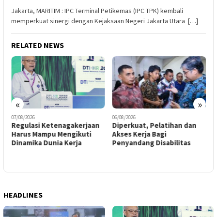
Jakarta, MARITIM : IPC Terminal Petikemas (IPC TPK) kembali
memperkuat sinergi dengan Kejaksaan Negeri Jakarta Utara […]
RELATED NEWS
«
»
0
06/08/2026
06/08/2026
A
Diperkuat, Pelatihan dan
33,5% Lulusan Perguruan
Akses Kerja Bagi
Tinggi Bekerja Tidak Sesuai
Penyandang Disabilitas
Ilmunya
HEADLINES