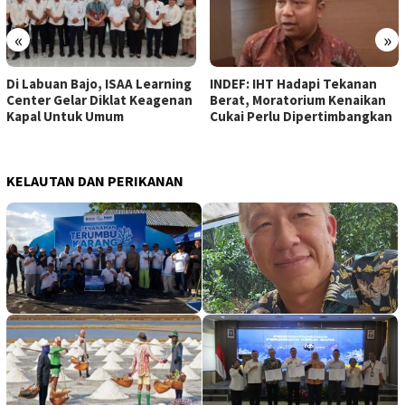
«
»
INDEF: IHT Hadapi Tekanan
Kemenperin Dorong
Berat, Moratorium Kenaikan
Kebijakan IHT Berimbang
Cukai Perlu Dipertimbangkan
Demi Jaga Investasi dan
Lapangan Kerja
KELAUTAN DAN PERIKANAN