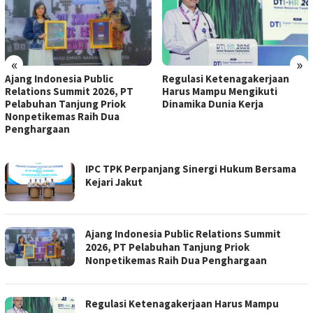
«
»
Regulasi Ketenagakerjaan
Diperkuat, Pelatihan dan
Harus Mampu Mengikuti
Akses Kerja Bagi Penyandang
Dinamika Dunia Kerja
Disabilitas
TABLOID
IPC TPK Perpanjang Sinergi Hukum Bersama
MARITIM
Kejari Jakut
Ajang Indonesia Public Relations Summit
2026, PT Pelabuhan Tanjung Priok
Nonpetikemas Raih Dua Penghargaan
Regulasi Ketenagakerjaan Harus Mampu