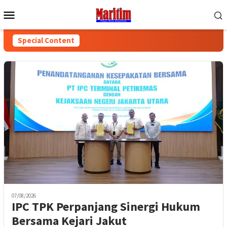
Skip
Mobile
to
Menu
content
Special Content
07/08/2026
IPC TPK Perpanjang Sinergi Hukum
Bersama Kejari Jakut