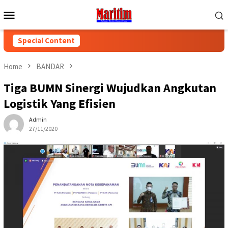
Skip
Mobile
to
Menu
content
Special Content
Home
BANDAR
Tiga BUMN Sinergi Wujudkan Angkutan
Logistik Yang Efisien
Admin
27/11/2020