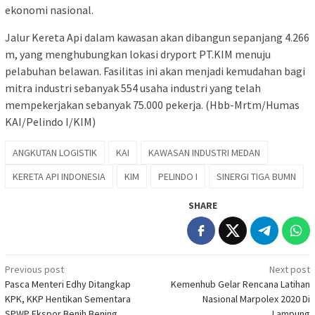
ekonomi nasional.
Jalur Kereta Api dalam kawasan akan dibangun sepanjang 4.266
m, yang menghubungkan lokasi dryport PT.KIM menuju
pelabuhan belawan. Fasilitas ini akan menjadi kemudahan bagi
mitra industri sebanyak 554 usaha industri yang telah
mempekerjakan sebanyak 75.000 pekerja. (Hbb-Mrtm/Humas
KAI/Pelindo I/KIM)
ANGKUTAN LOGISTIK
KAI
KAWASAN INDUSTRI MEDAN
KERETA API INDONESIA
KIM
PELINDO I
SINERGI TIGA BUMN
SHARE
Post
Previous post
Next post
Pasca Menteri Edhy Ditangkap
Kemenhub Gelar Rencana Latihan
navigation
KPK, KKP Hentikan Sementara
Nasional Marpolex 2020 Di
SPWP Ekspor Benih Bening
Lampung