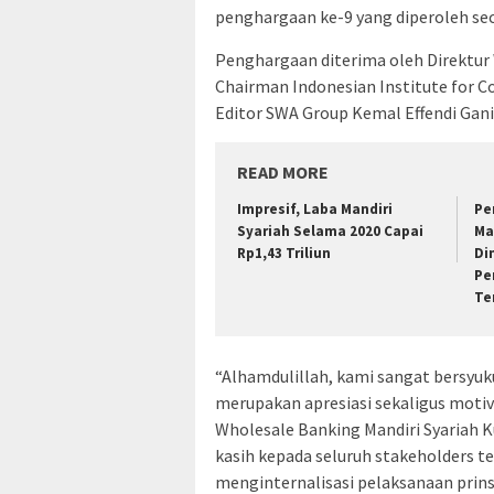
penghargaan ke-9 yang diperoleh sec
Penghargaan diterima oleh Direktur 
Chairman Indonesian Institute for Co
Editor SWA Group Kemal Effendi Gani 
READ MORE
Impresif, Laba Mandiri
Pe
Syariah Selama 2020 Capai
Ma
Rp1,43 Triliun
Di
Pe
Te
“Alhamdulillah, kami sangat bersyuku
merupakan apresiasi sekaligus motiva
Wholesale Banking Mandiri Syariah
kasih kepada seluruh stakeholders t
menginternalisasi pelaksanaan prins