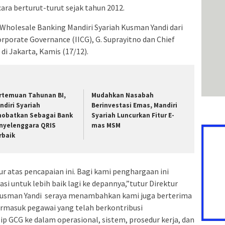
ara berturut-turut sejak tahun 2012.
Wholesale Banking Mandiri Syariah Kusman Yandi dari
rporate Governance (IICG), G. Suprayitno dan Chief
di Jakarta, Kamis (17/12).
rtemuan Tahunan BI,
Mudahkan Nasabah
ndiri Syariah
Berinvestasi Emas, Mandiri
nobatkan Sebagai Bank
Syariah Luncurkan Fitur E-
nyelenggara QRIS
mas MSM
rbaik
r atas pencapaian ini. Bagi kami penghargaan ini
si untuk lebih baik lagi ke depannya,”tutur Direktur
 Kusman Yandi seraya menambahkan kami juga berterima
ermasuk pegawai yang telah berkontribusi
ip GCG ke dalam operasional, sistem, prosedur kerja, dan