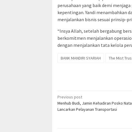
perusahaan yang baik demi menjaga
kepentingan. Yandi menambahkan dal
menjalankan bisnis sesuai prinsip-pr
“Insya Allah, setelah bergabung ber
berkomitmen menjalankan operasiona
dengan menjalankan tata kelola peru
BANK MANDIRI SYARIAH
The Mist Tru
Post
Previous post
Menhub Budi, Jamin Kehadiran Posko Nata
navigation
Lancarkan Pelayanan Transportasi