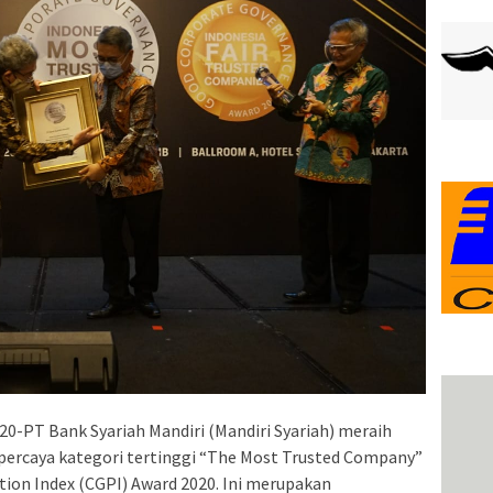
-PT Bank Syariah Mandiri (Mandiri Syariah) meraih
ercaya kategori tertinggi “The Most Trusted Company”
ion Index (CGPI) Award 2020. Ini merupakan