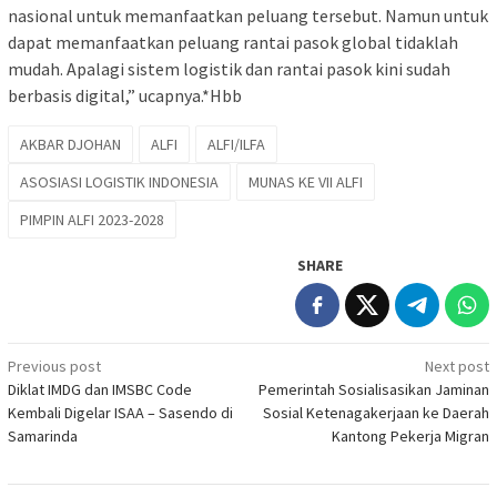
nasional untuk memanfaatkan peluang tersebut. Namun untuk
dapat memanfaatkan peluang rantai pasok global tidaklah
mudah. Apalagi sistem logistik dan rantai pasok kini sudah
berbasis digital,” ucapnya.*Hbb
AKBAR DJOHAN
ALFI
ALFI/ILFA
ASOSIASI LOGISTIK INDONESIA
MUNAS KE VII ALFI
PIMPIN ALFI 2023-2028
SHARE
Post
Previous post
Next post
Diklat IMDG dan IMSBC Code
Pemerintah Sosialisasikan Jaminan
navigation
Kembali Digelar ISAA – Sasendo di
Sosial Ketenagakerjaan ke Daerah
Samarinda
Kantong Pekerja Migran