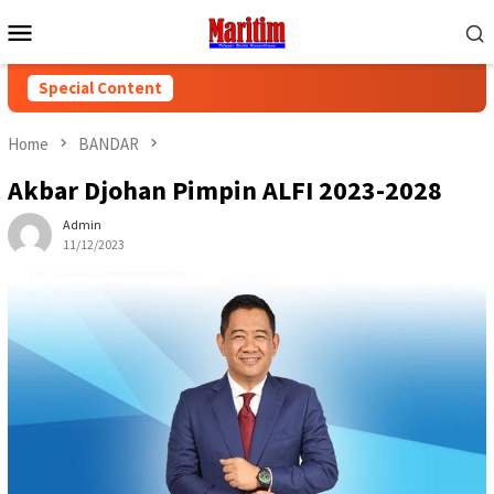
Skip
Mobile
to
Menu
content
Special Content
Home
BANDAR
Akbar Djohan Pimpin ALFI 2023-2028
Admin
11/12/2023