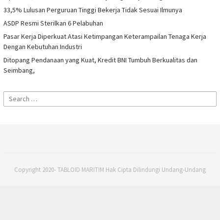
33,5% Lulusan Perguruan Tinggi Bekerja Tidak Sesuai Ilmunya
ASDP Resmi Sterilkan 6 Pelabuhan
Pasar Kerja Diperkuat Atasi Ketimpangan Keterampailan Tenaga Kerja
Dengan Kebutuhan Industri
Ditopang Pendanaan yang Kuat, Kredit BNI Tumbuh Berkualitas dan
Seimbang,
Search
for:
Copyright 2020- TABLOID MARITIM Hak Cipta Dilindungi Undang-Undang