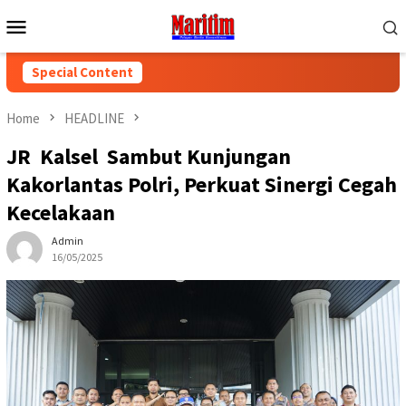
Skip
Mobile
to
Menu
content
Special Content
Home
HEADLINE
JR Kalsel Sambut Kunjungan
Kakorlantas Polri, Perkuat Sinergi Cegah
Kecelakaan
Admin
16/05/2025