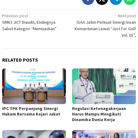
Post
Previous post
Next post
SMK3 JICT Diaudit, Endingnya
ISAA Jatim Perkuat Sinergi Insan
navigation
Sabet Kategori “Memuaskan”
Kemaritiman Lewat “Just For Golf
Vol. 01”,
RELATED POSTS
IPC TPK Perpanjang Sinergi
Regulasi Ketenagakerjaan
Hukum Bersama Kejari Jakut
Harus Mampu Mengikuti
Dinamika Dunia Kerja