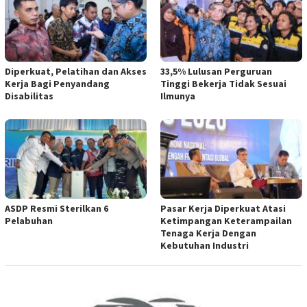
Diperkuat, Pelatihan dan Akses
33,5% Lulusan Perguruan
Kerja Bagi Penyandang
Tinggi Bekerja Tidak Sesuai
Disabilitas
Ilmunya
ASDP Resmi Sterilkan 6
Pasar Kerja Diperkuat Atasi
Pelabuhan
Ketimpangan Keterampailan
Tenaga Kerja Dengan
Kebutuhan Industri