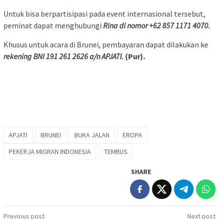
Untuk bisa berpartisipasi pada event internasional tersebut,
peminat dapat menghubungi
Rina di nomor +62 857 1171 4070.
Khusus untuk acara di Brunei, pembayaran dapat dilakukan ke
rekening BNI 191 261 2626 a/n APJATI.
(Pur).
APJATI
BRUNEI
BUKA JALAN
EROPA
PEKERJA MIGRAN INDONESIA
TEMBUS
SHARE
Post
Previous post
Next post