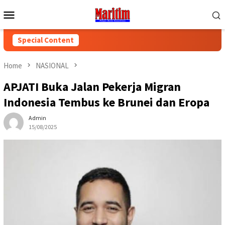
Skip
Mobile
to
Menu
content
Special Content
Home
NASIONAL
APJATI Buka Jalan Pekerja Migran
Indonesia Tembus ke Brunei dan Eropa
Admin
15/08/2025