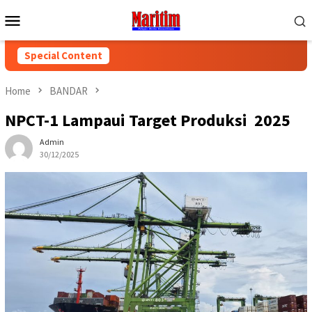
Skip
Mobile
to
Menu
content
Special Content
Home
BANDAR
NPCT-1 Lampaui Target Produksi 2025
Admin
30/12/2025