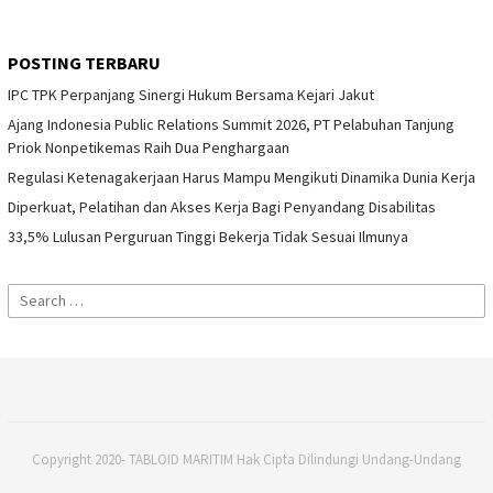
POSTING TERBARU
IPC TPK Perpanjang Sinergi Hukum Bersama Kejari Jakut
Ajang Indonesia Public Relations Summit 2026, PT Pelabuhan Tanjung
Priok Nonpetikemas Raih Dua Penghargaan
Regulasi Ketenagakerjaan Harus Mampu Mengikuti Dinamika Dunia Kerja
Diperkuat, Pelatihan dan Akses Kerja Bagi Penyandang Disabilitas
33,5% Lulusan Perguruan Tinggi Bekerja Tidak Sesuai Ilmunya
Search
for:
Copyright 2020- TABLOID MARITIM Hak Cipta Dilindungi Undang-Undang