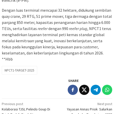
elektrik (e-PM).
Dengan luas terminal mencapai 32 hektare, didukung sembilan
quay crane, 29 RTG, 51 prime mover, tiga dermaga dengan total
panjang 850 meter, kapasitas penanganan harian hingga 6.000
TEUs, serta fasilitas
reefer
dengan 990
reefer plug
, NPCT1 terus
menghadirkan layanan terminal peti kemas standar global
melalui kemitraan yang kuat, inovasi berkelanjutan, serta
fokus pada keunggulan kinerja, kepuasan para
customer
,
keselamatan, dan keberlanjutan lingkungan di tahun 2026.
**Hbb
NPCT1-TARGET-2025
SHARE
Post
Previous post
Next post
Kolaborasi TJSL Pelindo Goup Di
Yayasan Annas Priok Salurkan
navigation