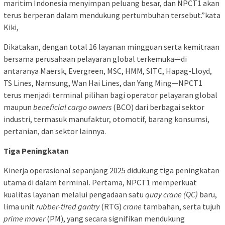
maritim Indonesia menyimpan peluang besar, dan NPCT1 akan
terus berperan dalam mendukung pertumbuhan tersebut.”kata
Kiki,
Dikatakan, dengan total 16 layanan mingguan serta kemitraan
bersama perusahaan pelayaran global terkemuka—di
antaranya Maersk, Evergreen, MSC, HMM, SITC, Hapag-Lloyd,
TS Lines, Namsung, Wan Hai Lines, dan Yang Ming—NPCT1
terus menjadi terminal pilihan bagi operator pelayaran global
maupun
beneficial cargo owners
(BCO) dari berbagai sektor
industri, termasuk manufaktur, otomotif, barang konsumsi,
pertanian, dan sektor lainnya.
Tiga Peningkatan
Kinerja operasional sepanjang 2025 didukung tiga peningkatan
utama di dalam terminal. Pertama, NPCT1 memperkuat
kualitas layanan melalui pengadaan satu
quay crane (QC)
baru,
lima unit
rubber-tired gantry
(RTG)
crane
tambahan, serta tujuh
prime mover
(PM), yang secara signifikan mendukung