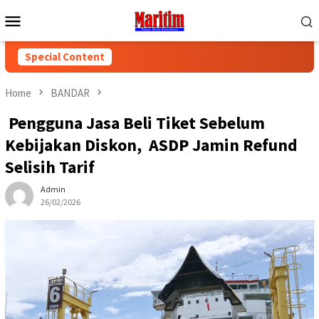
Skip
Mobile
to
Menu
content
Special Content
Home
BANDAR
Pengguna Jasa Beli Tiket Sebelum
Kebijakan Diskon, ASDP Jamin Refund
Selisih Tarif
Admin
26/02/2026