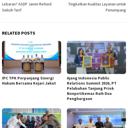
navigation
Lebaran? ASDP Jamin Refund
Tingkatkan Kualitas Layanan untuk
Selisih Tarif
Penumpang
RELATED POSTS
IPC TPK Perpanjang Sinergi
Ajang Indonesia Public
Hukum Bersama Kejari Jakut
Relations Summit 2026, PT
Pelabuhan Tanjung Priok
Nonpetikemas Raih Dua
Penghargaan