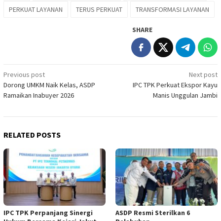
PERKUAT LAYANAN
TERUS PERKUAT
TRANSFORMASI LAYANAN
SHARE
Post
Previous post
Next post
Dorong UMKM Naik Kelas, ASDP
IPC TPK Perkuat Ekspor Kayu
navigation
Ramaikan Inabuyer 2026
Manis Unggulan Jambi
RELATED POSTS
IPC TPK Perpanjang Sinergi
ASDP Resmi Sterilkan 6