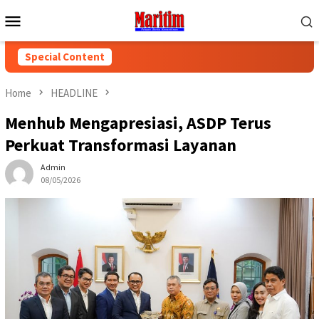
Skip
Mobile
to
Menu
content
Special Content
Home
HEADLINE
Menhub Mengapresiasi, ASDP Terus
Perkuat Transformasi Layanan
Admin
08/05/2026