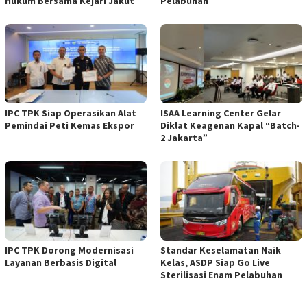
Hukum Bersama Kejari Jakut
Pelabuhan
IPC TPK Siap Operasikan Alat
ISAA Learning Center Gelar
Pemindai Peti Kemas Ekspor
Diklat Keagenan Kapal “Batch-
2 Jakarta”
IPC TPK Dorong Modernisasi
Standar Keselamatan Naik
Layanan Berbasis Digital
Kelas, ASDP Siap Go Live
Sterilisasi Enam Pelabuhan