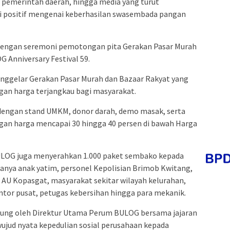
i, pemerintah daerah, hingga media yang turut
positif mengenai keberhasilan swasembada pangan
 dengan seremoni pemotongan pita Gerakan Pasar Murah
 Anniversary Festival 59.
nggelar Gerakan Pasar Murah dan Bazaar Rakyat yang
an harga terjangkau bagi masyarakat.
n dengan stand UMKM, donor darah, demo masak, serta
an harga mencapai 30 hingga 40 persen di bawah Harga
BULOG juga menyerahkan 1.000 paket sembako kepada
anya anak yatim, personel Kepolisian Brimob Kwitang,
I AU Kopasgat, masyarakat sekitar wilayah kelurahan,
ntor pusat, petugas kebersihan hingga para mekanik.
sung oleh Direktur Utama Perum BULOG bersama jajaran
ujud nyata kepedulian sosial perusahaan kepada