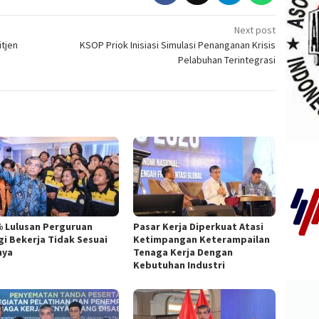
Next post
itjen
KSOP Priok Inisiasi Simulasi Penanganan Krisis
Pelabuhan Terintegrasi
% Lulusan Perguruan
Pasar Kerja Diperkuat Atasi
gi Bekerja Tidak Sesuai
Ketimpangan Keterampailan
nya
Tenaga Kerja Dengan
Kebutuhan Industri