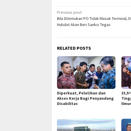
Post
Previous post
Bila Ditemukan PO Tidak Masuk Terminal, D
navigation
Hubdat Akan Beri Sanksi Tegas
RELATED POSTS
Diperkuat, Pelatihan dan
33,5
Akses Kerja Bagi Penyandang
Ting
Disabilitas
Ilmu