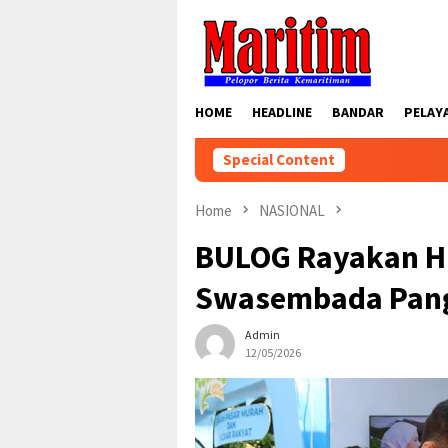
Skip
to
content
HOME
HEADLINE
BANDAR
PELAY
Special Content
Home
NASIONAL
BULOG Rayakan H
Swasembada Pang
Admin
12/05/2026