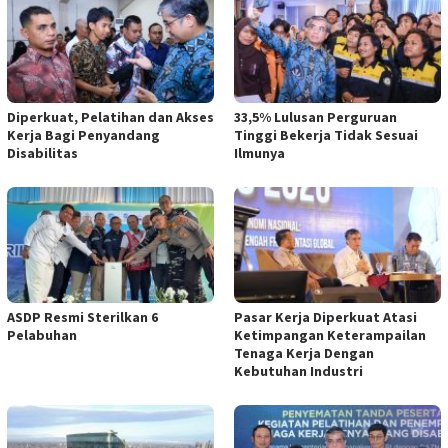
Diperkuat, Pelatihan dan Akses
33,5% Lulusan Perguruan
Kerja Bagi Penyandang
Tinggi Bekerja Tidak Sesuai
Disabilitas
Ilmunya
ASDP Resmi Sterilkan 6
Pasar Kerja Diperkuat Atasi
Pelabuhan
Ketimpangan Keterampailan
Tenaga Kerja Dengan
Kebutuhan Industri