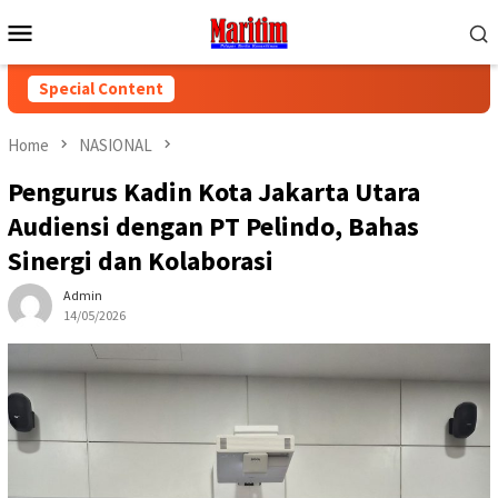
Skip
Mobile
to
Menu
content
Special Content
Home
NASIONAL
Pengurus Kadin Kota Jakarta Utara
Audiensi dengan PT Pelindo, Bahas
Sinergi dan Kolaborasi
Admin
14/05/2026