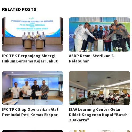
RELATED POSTS
IPC TPK Perpanjang Sinergi
ASDP Resmi Sterilkan 6
Hukum Bersama Kejari Jakut
Pelabuhan
IPC TPK Siap Operasikan Alat
ISAA Learning Center Gelar
Pemindai Peti Kemas Ekspor
Diklat Keagenan Kapal “Batch-
2 Jakarta”