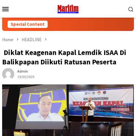
Skip
Mobile
to
Menu
content
Special Content
Home
HEADLINE
Diklat Keagenan Kapal Lemdik ISAA Di
Balikpapan Diikuti Ratusan Peserta
Admin
19/05/2026