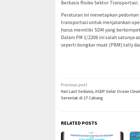
Berbasis Risiko Sektor Transportasi.
Peraturan ini menetapkan pedoman ya
transportasi untuk menjalankan oper
harus memiliki SDM yang berkompete
Dalam PM 1/2206 ini salah satunya ad
seperti bongkar muat (PBM) tally dan
Post
Previous post
Hari Laut Sedunia, ASDP Gelar Ocean Clea
navigation
Serentak di 27 Cabang
RELATED POSTS