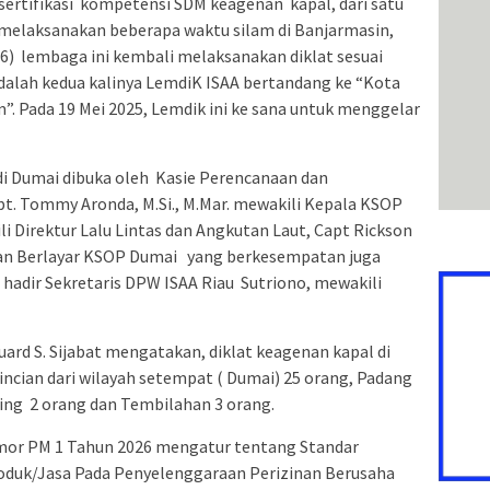
sertifikasi kompetensi SDM keagenan kapal, dari satu
ah melaksanakan beberapa waktu silam di Banjarmasin,
26) lembaga ini kembali melaksanakan diklat sesuai
adalah kedua kalinya LemdiK ISAA bertandang ke “Kota
”. Pada 19 Mei 2025, Lemdik ini ke sana untuk menggelar
di Dumai dibuka oleh Kasie Perencanaan dan
. Tommy Aronda, M.Si., M.Mar. mewakili Kepala KSOP
i Direktur Lalu Lintas dan Angkutan Laut, Capt Rickson
matan Berlayar KSOP Dumai yang berkesempatan juga
 hadir Sekretaris DPW ISAA Riau Sutriono, mewakili
uard S. Sijabat mengatakan, diklat keagenan kapal di
 rincian dari wilayah setempat ( Dumai) 25 orang, Padang
ning 2 orang dan Tembilahan 3 orang.
or PM 1 Tahun 2026 mengatur tentang Standar
oduk/Jasa Pada Penyelenggaraan Perizinan Berusaha