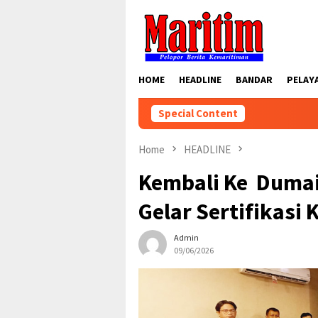
Skip
to
content
HOME
HEADLINE
BANDAR
PELAY
Special Content
Home
HEADLINE
Kembali Ke Dumai,
Gelar Sertifikasi
Admin
09/06/2026