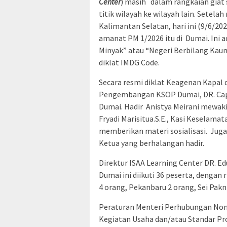
Center
) masih dalam rangkaian giat 
titik wilayah ke wilayah lain. Setel
Kalimantan Selatan, hari ini (9/6/20
amanat PM 1/2026 itu di Dumai. Ini 
Minyak” atau “Negeri Berbilang Kaum
diklat IMDG Code.
Secara resmi diklat Keagenan Kapal 
Pengembangan KSOP Dumai, DR. Capt
Dumai. Hadir Anistya Meirani mewakil
Fryadi Marisitua.S.E., Kasi Kesela
memberikan materi sosialisasi. Juga
Ketua yang berhalangan hadir.
Direktur ISAA Learning Center DR. Ed
Dumai ini diikuti 36 peserta, dengan
4 orang, Pekanbaru 2 orang, Sei Pak
Peraturan Menteri Perhubungan Nom
Kegiatan Usaha dan/atau Standar Pr