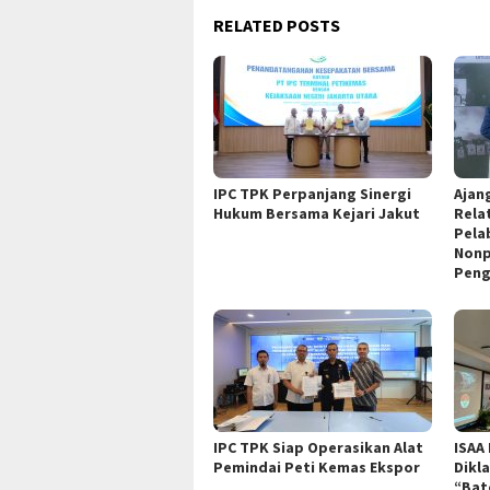
RELATED POSTS
IPC TPK Perpanjang Sinergi
Ajan
Hukum Bersama Kejari Jakut
Rela
Pela
Nonp
Peng
IPC TPK Siap Operasikan Alat
ISAA
Pemindai Peti Kemas Ekspor
Dikl
“Bat