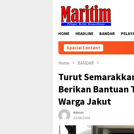
Skip
to
content
HOME
HEADLINE
BANDAR
PELAY
Special Content
Home
BANDAR
Turut Semarakka
Berikan Bantuan 
Warga Jakut
Admin
23/06/2026