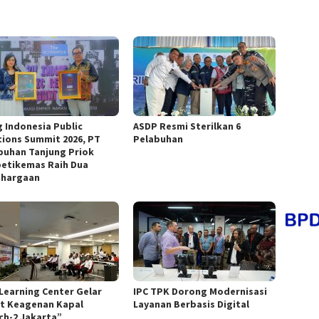
g Indonesia Public
ASDP Resmi Sterilkan 6
tions Summit 2026, PT
Pelabuhan
buhan Tanjung Priok
etikemas Raih Dua
hargaan
 Learning Center Gelar
IPC TPK Dorong Modernisasi
at Keagenan Kapal
Layanan Berbasis Digital
ch-2 Jakarta”