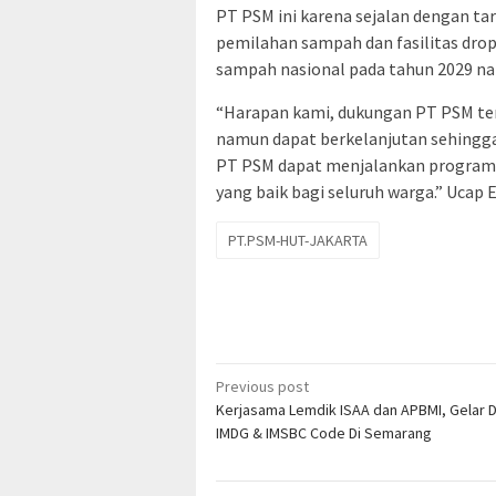
PT PSM ini karena sejalan dengan tar
pemilahan sampah dan fasilitas dro
sampah nasional pada tahun 2029 na
“Harapan kami, dukungan PT PSM ter
namun dapat berkelanjutan sehingga 
PT PSM dapat menjalankan program i
yang baik bagi seluruh warga.” Ucap
PT.PSM-HUT-JAKARTA
Post
Previous post
Kerjasama Lemdik ISAA dan APBMI, Gelar D
navigation
IMDG & IMSBC Code Di Semarang