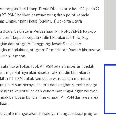
alam rangka Hari Ulang Tahun DKI Jakarta ke -499 pada 22
m (PT PSM) berikan bantuan tong drop point kepada
nas Lingkungan Hidup (Sudin LH) Jakarta Utara.
a Utara, Sekretaris Perusahaan PT PSM, Vidyah Payapo
 point kepada Kepala Sudin LH Jakarta Utara, Edy
gian dari program Tanggung Jawab Sosial dan
angka mendukung program Pemerintah Daerah khususnya
 Pilah Sampah.
alah satu fokus TJSL PT PSM adalah program peduli
t ini, nantinya akan disebar oleh Sudin LH Jakarta
ekitar PT PSM untuk kemudian warga akan memilah
ng dari sumbernya, seperti dari tingkat rumah tangga
menjaga kelestarian dan kebersihan lingkungan wilayah
pak baik bagi kondisi lingkungan PT PSM dan juga area
haan.
 Mulyanto mengatakan. Pihaknya mengapresiasi program