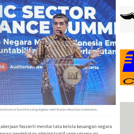
overnance Summit yang digelar oleh Ikatan Akuntan Indonesia.
erjaan Yassierli menilai tata kelola keuangan negara
ampaui pendekatan administratif yang selama ini