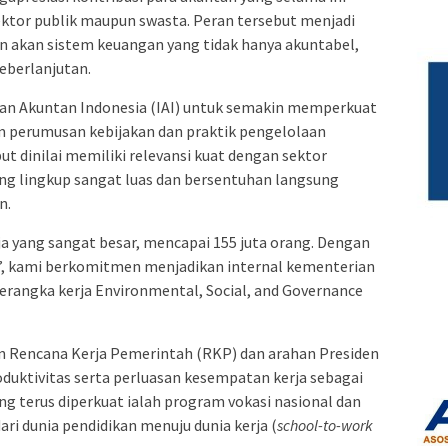
ektor publik maupun swasta. Peran tersebut menjadi
n akan sistem keuangan yang tidak hanya akuntabel,
eberlanjutan.
an Akuntan Indonesia (IAI) untuk semakin memperkuat
am perumusan kebijakan dan praktik pengelolaan
t dinilai memiliki relevansi kuat dengan sektor
g lingkup sangat luas dan bersentuhan langsung
n.
 yang sangat besar, mencapai 155 juta orang. Dengan
’, kami berkomitmen menjadikan internal kementerian
erangka kerja Environmental, Social, and Governance
an Rencana Kerja Pemerintah (RKP) dan arahan Presiden
ktivitas serta perluasan kesempatan kerja sebagai
ang terus diperkuat ialah program vokasi nasional dan
ri dunia pendidikan menuju dunia kerja (
school-to-work