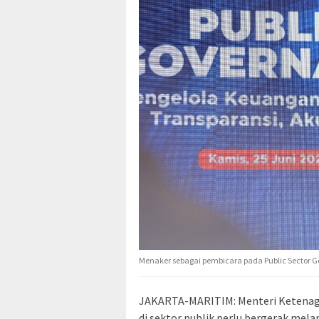
Menaker sebagai pembicara pada Public Sector G
JAKARTA-MARITIM: Menteri Ketenagak
di sektor publik perlu bergerak mel