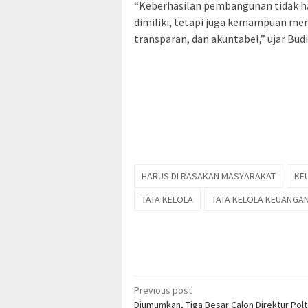
“Keberhasilan pembangunan tidak ha
dimiliki, tetapi juga kemampuan meng
transparan, dan akuntabel,” ujar Budi.
HARUS DI RASAKAN MASYARAKAT
KE
TATA KELOLA
TATA KELOLA KEUANGA
Post
Previous post
Diumumkan, Tiga Besar Calon Direktur Pol