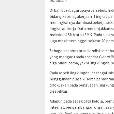
transition
).
Di balik berbagai upaya tersebut, I
bidang ketenagakerjaan. Tingkat peng
meningkatnya dominasi pekerja sekt
angkatan kerja. Data menunjukkan se
maksimal SMA atau SMK. Pada saat ya
juga masih tertinggal sekitar 20 pe
Sebagai respons atas kondisi terseb
yang mengacu pada standar
Global Re
tiga pilar utama, yakni lingkungan, so
Pada aspek lingkungan, berbagai inis
penggunaan plastik, serta pemanfaat
difokuskan pada penguatan lingkunga
disabilitas.
Adapun pada aspek tata kelola, pem
internal, pengembangan organisasi 
organization
), peningkatan kualitas b