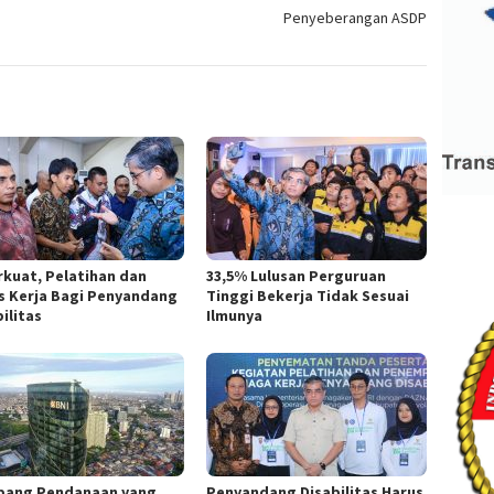
Penyeberangan ASDP
rkuat, Pelatihan dan
33,5% Lulusan Perguruan
s Kerja Bagi Penyandang
Tinggi Bekerja Tidak Sesuai
ilitas
Ilmunya
pang Pendanaan yang
Penyandang Disabilitas Harus