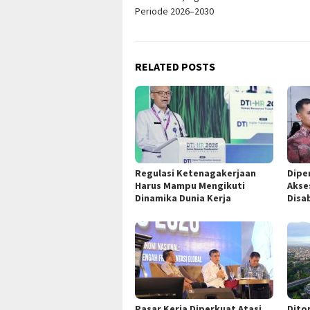
navigation
Periode 2026–2030
RELATED POSTS
Regulasi Ketenagakerjaan
Dipe
Harus Mampu Mengikuti
Akse
Dinamika Dunia Kerja
Disab
Pasar Kerja Diperkuat Atasi
Dito