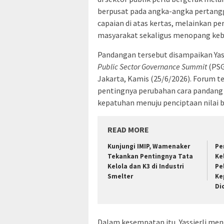
berpusat pada angka-angka pertangg
capaian di atas kertas, melainkan p
masyarakat sekaligus menopang keb
Pandangan tersebut disampaikan Yas
Public Sector Governance Summit
(PSG
Jakarta, Kamis (25/6/2026). Forum 
pentingnya perubahan cara pandang da
kepatuhan menuju penciptaan nilai 
READ MORE
Kunjungi IMIP, Wamenaker
Pe
Tekankan Pentingnya Tata
Ke
Kelola dan K3 di Industri
Pe
Smelter
Ke
Di
Dalam kesempatan itu, Yassierli men