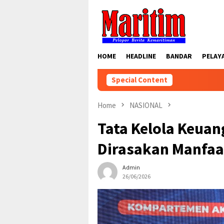
Skip
to
content
HOME
HEADLINE
BANDAR
PELAY
Special Content
Home
NASIONAL
Tata Kelola Keua
Dirasakan Manfaa
Admin
26/06/2026