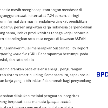
ndonesia masih menghadapi tantangan mendasar di
angguran saat ini tercatat 7,24 persen, diiringi
or informal dan masih rendahnya tingkat pendidikan
kitar 86 persen angkatan kerja Indonesia berpendidikan
ng sama, indeks produktivitas tenaga kerja Indonesia
rsen dibandingkan rata-rata negara di kawasan ASEAN.
ut, Kemnaker mulai menerapkan Sustainability Report
porting Initiative
(GRI). Penerapannya bertumpu pada
sial, dan tata kelola.
iatif diarahkan pada efisiensi energi, pengurangan
an sistem smart building. Sementara itu, aspek sosial
n kerja yang lebih inklusif dan ramah bagi penyandang
benahan dilakukan melalui penguatan integritas
yang berpusat pada manusia (
people-centric
irokrasi, hingga percepatan digitalisasi data