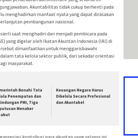
ungjawaban. Akuntabilitas tidak cukup berhenti pada
erlu menghadirkan manfaat nyata yang dapat dirasakan
erlanjutan pembangunan nasional.
sierli saat menghadiri dan menjadi pembicara pada
S) yang digelar oleh Ikatan Akuntan Indonesia (IAI) di
tersebut dimanfaatkan untuk menggarisbawahi
lam tata kelola sektor publik, dari sekadar orientasi
bagi masyarakat.
merintah Benahi Tata
Keuangan Negara Harus
lola Penempatan dan
Dikelola Secara Profesional
lindungan PMI, Tiga
dan Akuntabel
putusan Menaker
cabut
gapresiasi kontribusi para akuntan yang selama ini