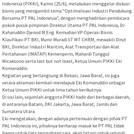
Indonesia (PIKKI), Kamis (25/6), melakukan menggelar diskusi
bisnis yang mengambil tema “Optimalisasi Industri Pendukung
Bersama PT PAL Indonesia”, dengan menghadirkan pembicara
pokok pucuk pimpinan Direktur Utama PT PAL Indonesia, Dr
Kaharuddin Djenod M.Eng. Kemudian VP Operasi Bisnis
Klasifikasi PT BKI, Munir Muradi ST MT CHRM, mewakili Dirut
BKI, Direktur Industri Maritim, Alat Transportasi dan Alat
Pertahanan (IMATAP) Kemenperin, Mahardi Tunggul
Wicaksono serta last but not least, Ketua Umum PIKKI Eki
Komaruddin.
Kegiatan yang berlangsung di Bekasi, Jawa Barat, ini juga
secara aklamasi kembali mendapuk Eki Komaruddin sebagai
Ketua Umum PIKKI untuk lima tahun berikutnya.
Di sisi lain, sejumlah anggota PIKKI hadir dari berbagai daerah,
di antaranya Batam, DKI Jakarta, Jawa Barat, Jambi dan
Sumatera Utara.
Eki mengatakan, dengan adanya pertemuan dengan pihak PT
PAL Indonesia ini, pihaknya berharap masuk ke PT PAL tidak
hanya untuk tiga perusahaan saja, akan tetapi untuk seluruh