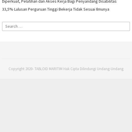
Diperkuat, Pelatihan dan Akses Kerja Bagi Penyandang Disabilitas
33,5% Lulusan Perguruan Tinggi Bekerja Tidak Sesuai Ilmunya
Search
for:
Copyright 2020- TABLOID MARITIM Hak Cipta Dilindungi Undang-Undang