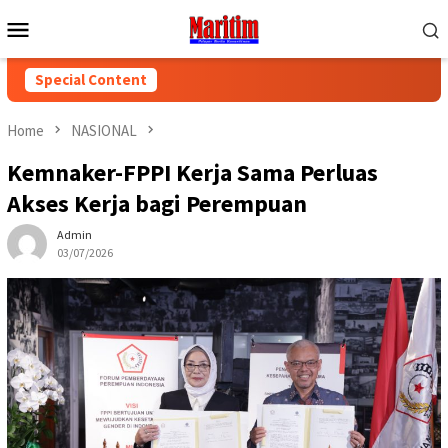
Skip
Mobile
to
Menu
content
Special Content
Home
NASIONAL
Kemnaker-FPPI Kerja Sama Perluas
Akses Kerja bagi Perempuan
Admin
03/07/2026