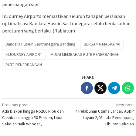
penerbangan sipil.
InJourney Airports memastikan seluruh tahapan persiapan
optimalisasi Bandara Husein Sastranegara selalu berdasarkan
peraturan yang berlaku. (Rabiatun)
Bandara Husein Sastranegara Bandung
BERSAMA MASKAPAI
INJOURNEY AIRPORT
MULAI MEMBAHAS RUTE PENERBANGAN
RUTE PENERBANGAN
SHARE
Post
Previous post
Next post
Ada Diskon hingga Rp200 Ribu dan
4 Pelabuhan Utama Lancar, ASDP
navigation
Cashback hingga 50 Persen, Libur
Layani 2,05 Juta Penumpang
Sekolah Naik Whoosh,
Liburan Sekolah