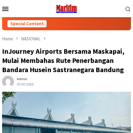
Skip
Mobile
to
Menu
content
Special Content
Home
NASIONAL
InJourney Airports Bersama Maskapai,
Mulai Membahas Rute Penerbangan
Bandara Husein Sastranegara Bandung
Admin
07/07/2026