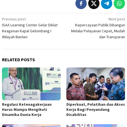
Post
Previous post
Next post
ISAA Learning Center Gelar Diklat
Kepercayaan Publik Dibangun
navigation
Keagenan Kapal Gelombang I
Melalui Pelayanan Cepat, Mudah
Wilayah Banten
dan Transparan
RELATED POSTS
Regulasi Ketenagakerjaan
Diperkuat, Pelatihan dan Akses
Harus Mampu Mengikuti
Kerja Bagi Penyandang
Dinamika Dunia Kerja
Disabilitas