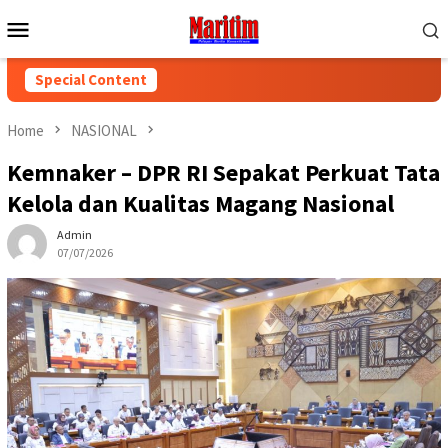
Skip
Mobile
to
Menu
content
Special Content
Home
NASIONAL
Kemnaker – DPR RI Sepakat Perkuat Tata
Kelola dan Kualitas Magang Nasional
Admin
07/07/2026