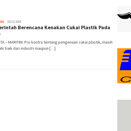
NAL
admin
19/12/2018
rintah Berencana Kenakan Cukai Plastik Pada
9
A – MARITIM: Pro kontra tentang pengenaan cukai plastik, masih
ir baik dari industri maupun […]