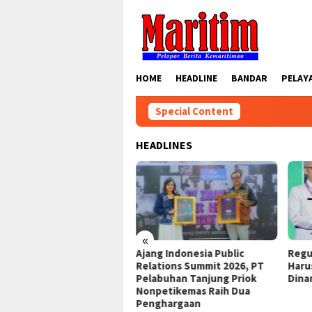
Skip
to
content
HOME
HEADLINE
BANDAR
PELAY
Special Content
HEADLINES
«
ng Indonesia Public
Regulasi Ketenagakerjaan
Dipe
ations Summit 2026, PT
Harus Mampu Mengikuti
Akse
abuhan Tanjung Priok
Dinamika Dunia Kerja
Disab
petikemas Raih Dua
nghargaan