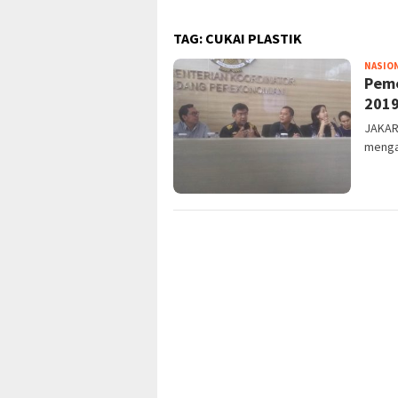
TAG:
CUKAI PLASTIK
NASIO
Peme
201
JAKART
mengal