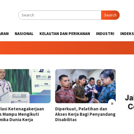
Search
ARAN
NASIONAL
KELAUTAN DAN PERIKANAN
INDUSTRI
INDEKS
»
rkuat, Pelatihan dan
33,5% Lulusan Perguruan
IPC TP
s Kerja Bagi Penyandang
Tinggi Bekerja Tidak Sesuai
Hukum 
ilitas
Ilmunya