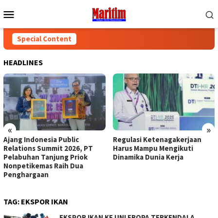
Skip
Mobile
to
Menu
content
Special Content
HEADLINES
«
»
Regulasi Ketenagakerjaan
Diperkuat, Pelatihan dan
Harus Mampu Mengikuti
Akses Kerja Bagi Penyandang
Dinamika Dunia Kerja
Disabilitas
TAG:
EKSPOR IKAN
EKSPOR IKAN KE UNI EROPA TERKENDALA