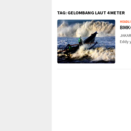
TAG:
GELOMBANG LAUT 4 METER
HEADL
BMKG
JAKART
Eddy y