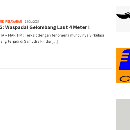
INE
,
PELAYARAN
admin
15/01/2019
: Waspadai Gelombang Laut 4 Meter !
A – MARITIM : Terkait dengan fenomena munculnya Sirkulasi
ang terjadi di Samudra Hindia […]