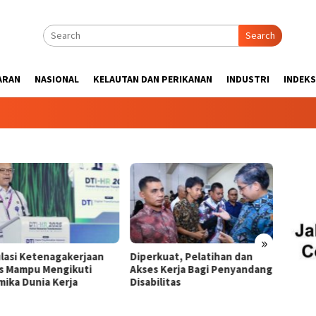
Search
ARAN
NASIONAL
KELAUTAN DAN PERIKANAN
INDUSTRI
INDEKS
»
lasi Ketenagakerjaan
Diperkuat, Pelatihan dan
33,5%
s Mampu Mengikuti
Akses Kerja Bagi Penyandang
Tinggi
mika Dunia Kerja
Disabilitas
Ilmun