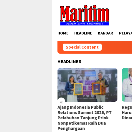
Skip
to
content
HOME
HEADLINE
BANDAR
PELAY
Special Content
HEADLINES
«
 TPK Perpanjang Sinergi
Ajang Indonesia Public
Regu
um Bersama Kejari Jakut
Relations Summit 2026, PT
Haru
Pelabuhan Tanjung Priok
Dina
Nonpetikemas Raih Dua
Penghargaan