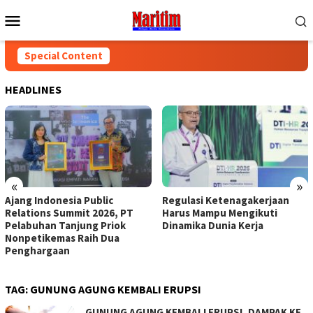
Skip
Mobile
to
Menu
content
Special Content
HEADLINES
«
»
Ajang Indonesia Public
Regulasi Ketenagakerjaan
Relations Summit 2026, PT
Harus Mampu Mengikuti
Pelabuhan Tanjung Priok
Dinamika Dunia Kerja
Nonpetikemas Raih Dua
Penghargaan
TAG:
GUNUNG AGUNG KEMBALI ERUPSI
GUNUNG AGUNG KEMBALI ERUPSI, DAMPAK KE