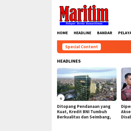
Skip
to
content
HOME
HEADLINE
BANDAR
PELAY
Special Content
HEADLINES
«
ar Kerja Diperkuat Atasi
Ditopang Pendanaan yang
Dipe
timpangan Keterampailan
Kuat, Kredit BNI Tumbuh
Akse
aga Kerja Dengan
Berkualitas dan Seimbang,
Disab
utuhan Industri