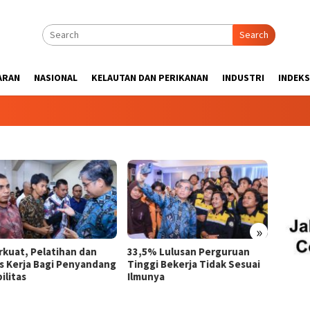
Search
ARAN
NASIONAL
KELAUTAN DAN PERIKANAN
INDUSTRI
INDEKS
»
rkuat, Pelatihan dan
33,5% Lulusan Perguruan
ASDP R
s Kerja Bagi Penyandang
Tinggi Bekerja Tidak Sesuai
Pelab
ilitas
Ilmunya