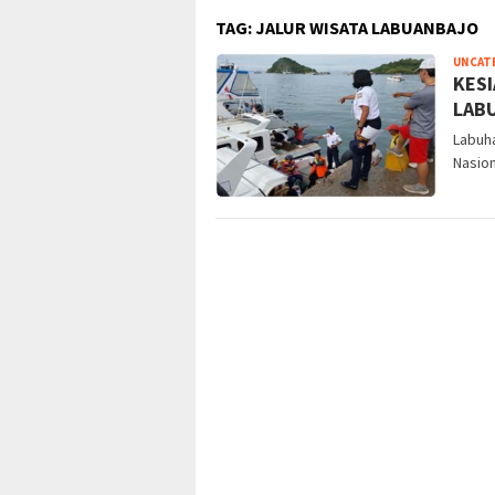
TAG:
JALUR WISATA LABUANBAJO
UNCAT
KESI
LAB
Labuha
Nasio