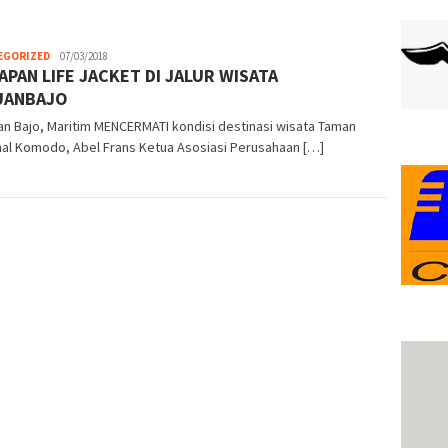
EGORIZED
admin
07/03/2018
APAN LIFE JACKET DI JALUR WISATA
UANBAJO
n Bajo, Maritim MENCERMATI kondisi destinasi wisata Taman
nal Komodo, Abel Frans Ketua Asosiasi Perusahaan […]