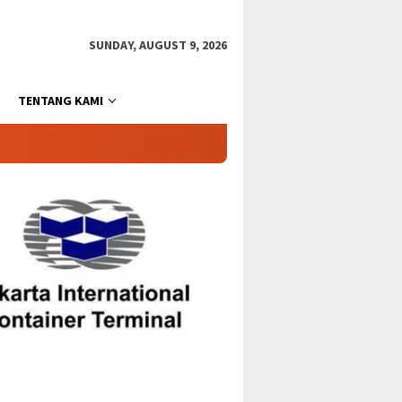
SUNDAY, AUGUST 9, 2026
TENTANG KAMI
n
IPC TPK Perpanjang Sinergi
Ajang Indonesia Public
uai
Hukum Bersama Kejari Jakut
Relations Summit 2026, P
Pelabuhan Tanjung Priok
Nonpetikemas Raih Dua
Penghargaan