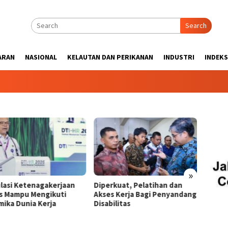
Search
ARAN
NASIONAL
KELAUTAN DAN PERIKANAN
INDUSTRI
INDEKS
»
aan
Diperkuat, Pelatihan dan
33,5% Lulusan Pergurua
i
Akses Kerja Bagi Penyandang
Tinggi Bekerja Tidak Ses
Disabilitas
Ilmunya