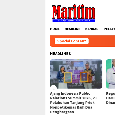
Skip
to
content
HOME
HEADLINE
BANDAR
PELAY
Special Content
HEADLINES
«
inergi
Ajang Indonesia Public
Regulasi Ketenagakerj
i Jakut
Relations Summit 2026, PT
Harus Mampu Mengikut
Pelabuhan Tanjung Priok
Dinamika Dunia Kerja
Nonpetikemas Raih Dua
Penghargaan