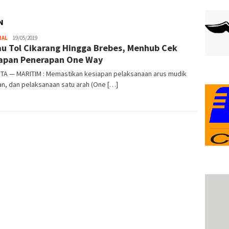
N
NAL
admin
19/05/2019
au Tol Cikarang Hingga Brebes, Menhub Cek
apan Penerapan One Way
TA — MARITIM : Memastikan kesiapan pelaksanaan arus mudik
n, dan pelaksanaan satu arah (One […]