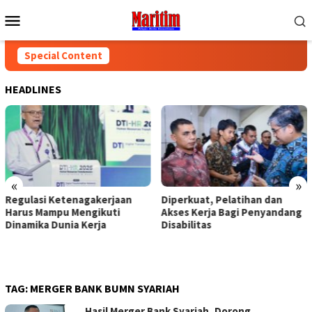
Skip
Mobile
to
Menu
content
Special Content
HEADLINES
«
»
Regulasi Ketenagakerjaan
Diperkuat, Pelatihan dan
Harus Mampu Mengikuti
Akses Kerja Bagi Penyandang
Dinamika Dunia Kerja
Disabilitas
TAG:
MERGER BANK BUMN SYARIAH
Hasil Merger Bank Syariah, Dorong