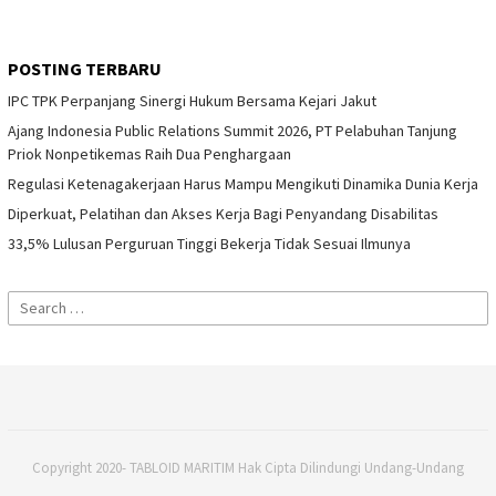
POSTING TERBARU
IPC TPK Perpanjang Sinergi Hukum Bersama Kejari Jakut
Ajang Indonesia Public Relations Summit 2026, PT Pelabuhan Tanjung
Priok Nonpetikemas Raih Dua Penghargaan
Regulasi Ketenagakerjaan Harus Mampu Mengikuti Dinamika Dunia Kerja
Diperkuat, Pelatihan dan Akses Kerja Bagi Penyandang Disabilitas
33,5% Lulusan Perguruan Tinggi Bekerja Tidak Sesuai Ilmunya
Search
for:
Copyright 2020- TABLOID MARITIM Hak Cipta Dilindungi Undang-Undang