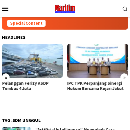
Skip
Mobile
to
Menu
content
Special Content
HEADLINES
«
»
Pelanggan Ferizy ASDP
IPC TPK Perpanjang Sinergi
Tembus 4 Juta
Hukum Bersama Kejari Jakut
TAG:
SDM UNGGUL
“Artificial Intelligence” Mengubah Cara