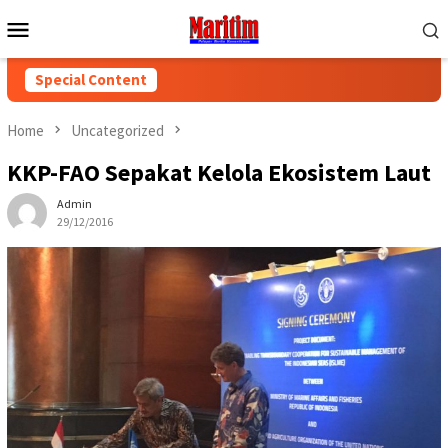
Skip
Mobile
to
Menu
content
Special Content
Home
Uncategorized
KKP-FAO Sepakat Kelola Ekosistem Laut
Admin
29/12/2016