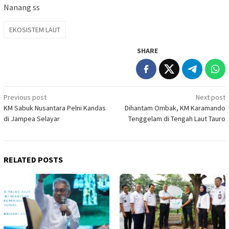
Nanang ss
EKOSISTEM LAUT
SHARE
Post
Previous post
Next post
KM Sabuk Nusantara Pelni Kandas
Dihantam Ombak, KM Karamando
navigation
di Jampea Selayar
Tenggelam di Tengah Laut Tauro
RELATED POSTS