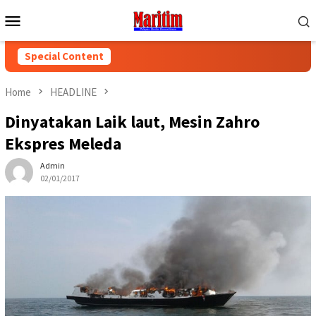
Skip
Mobile
to
Menu
content
Special Content
Home
HEADLINE
Dinyatakan Laik laut, Mesin Zahro
Ekspres Meleda
Admin
02/01/2017