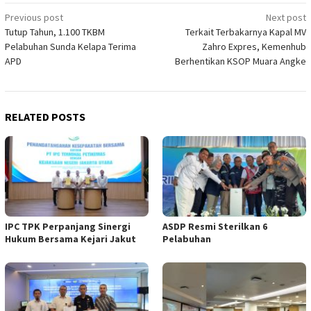
Post
Previous post
Next post
Tutup Tahun, 1.100 TKBM
Terkait Terbakarnya Kapal MV
navigation
Pelabuhan Sunda Kelapa Terima
Zahro Expres, Kemenhub
APD
Berhentikan KSOP Muara Angke
RELATED POSTS
IPC TPK Perpanjang Sinergi
ASDP Resmi Sterilkan 6
Hukum Bersama Kejari Jakut
Pelabuhan