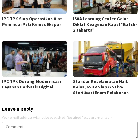
IPC TPK Siap Operasikan Alat
ISAA Learning Center Gelar
Pemindai Peti Kemas Ekspor
Diklat Keagenan Kapal “Batch-
2 Jakarta”
IPC TPK Dorong Modernisasi
Standar Keselamatan Naik
Layanan Berbasis Digital
Kelas, ASDP Siap Go Live
Sterilisasi Enam Pelabuhan
Leave a Reply
Your email address will not be published.
Required fields are marked
*