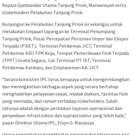
Kepala Syahbandar Utama Tanjung Priok, Marwansyah serta
stakeholders Pelabuhan Tanjung Priok.
Kunjungan ke Pelabuhan Tanjung Priok ini sekaligus untuk
melakukan tinjauan lapangan ke Terminal Penumpang
Tanjung Priok, Pusat Percepatan Perizinan Impor dan Ekspor
Terpadu (P3IET), Terminal Petikemas JICT, Terminal
Petikemas KSO TPK Koja, Tempat Pemeriksaan Fisik Terpadu
(TPFT) Graha Segara, Car Terminal PT IKT, Terminal
Petikemas Kalibaru, dan Emplasemen KA-JICT.
“Secara konsisten IPC terus berupaya untuk mengembangkan
dan meningkatkan berbagai aspek yang secara bertahap
menghadirkan pelayanan cepat, mudak diakses, fasilitas fisik
yang memadai, dan ramah terhadap stakeholders. Salah
satunya adalah dengan perbaikan layanan operasional dan
penyediaan infrastruktur dan suprastruktur yang lebih baik,”
papar Direktur Utama IPC, Elvyn G. Masassya.
Upaya peningkatan konektivitas nasional dan kelancaran arus