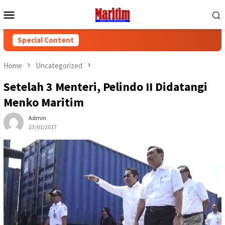
Skip
Mobile
to
Menu
content
Special Content
Home
Uncategorized
Setelah 3 Menteri, Pelindo II Didatangi
Menko Maritim
Admin
23/01/2017