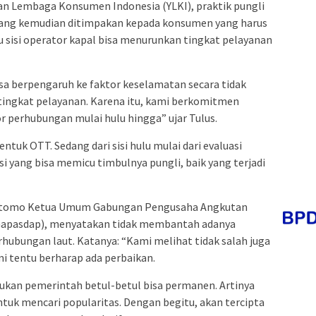
an Lembaga Konsumen Indonesia (YLKI), praktik pungli
yang kemudian ditimpakan kepada konsumen yang harus
tu sisi operator kapal bisa menurunkan tingkat pelayanan
isa berpengaruh ke faktor keselamatan secara tidak
tingkat pelayanan. Karena itu, kami berkomitmen
r perhubungan mulai hulu hingga” ujar Tulus.
 bentuk OTT. Sedang dari sisi hulu mulai dari evaluasi
si yang bisa memicu timbulnya pungli, baik yang terjadi
Soetomo Ketua Umum Gabungan Pengusaha Angkutan
Gapasdap), menyatakan tidak membantah adanya
rhubungan laut. Katanya: “Kami melihat tidak salah juga
i tentu berharap ada perbaikan.
kukan pemerintah betul-betul bisa permanen. Artinya
tuk mencari popularitas. Dengan begitu, akan tercipta