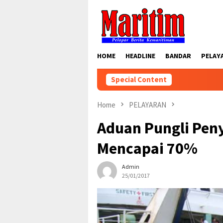
Skip
to
content
HOME
HEADLINE
BANDAR
PELAY
Special Content
Home
PELAYARAN
Aduan Pungli Pen
Mencapai 70%
Admin
25/01/2017