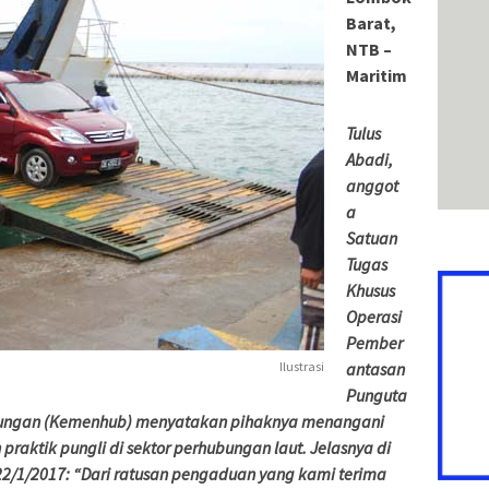
Barat,
NTB –
Maritim
Tulus
Abadi,
anggot
a
Satuan
Tugas
Khusus
Operasi
Pember
Ilustrasi
antasan
Punguta
bungan (Kemenhub) menyatakan pihaknya menangani
raktik pungli di sektor perhubungan laut. Jelasnya di
2/1/2017: “Dari ratusan pengaduan yang kami terima