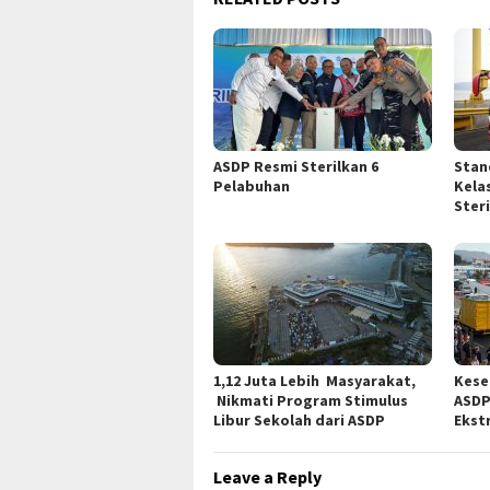
ASDP Resmi Sterilkan 6
Stan
Pelabuhan
Kela
Ster
1,12 Juta Lebih Masyarakat,
Kese
Nikmati Program Stimulus
ASDP
Libur Sekolah dari ASDP
Ekst
Leave a Reply