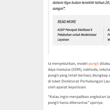
dalam tiga bulan terakhir tahun 20
sungai”.
READ MORE
ASDP Percepat Sterilisasi 6
A
Pelabuhan untuk Modernisasi
P
Layanan
W
Ia menyebutkan, model
pungli
dilaku
daya manusia (SDM), nakhoda, sekolah
pungli yang telah berhasi; diungka
di loket Direktorat Perhubungan Lau
oleh aparat kepolisian.
“Kalau ingin menjadikan angkutan l
pungli harus diberantas” ujarnya.