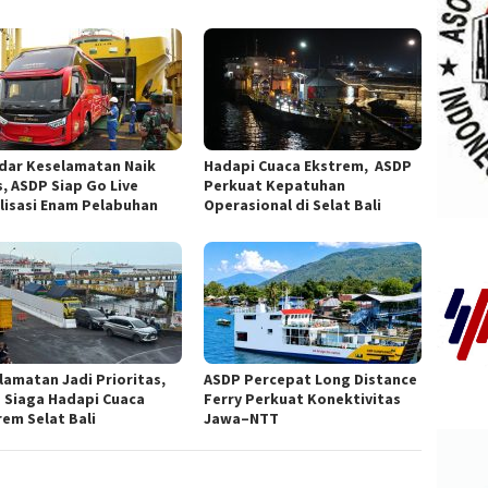
dar Keselamatan Naik
Hadapi Cuaca Ekstrem, ASDP
s, ASDP Siap Go Live
Perkuat Kepatuhan
ilisasi Enam Pelabuhan
Operasional di Selat Bali
lamatan Jadi Prioritas,
ASDP Percepat Long Distance
 Siaga Hadapi Cuaca
Ferry Perkuat Konektivitas
rem Selat Bali
Jawa–NTT