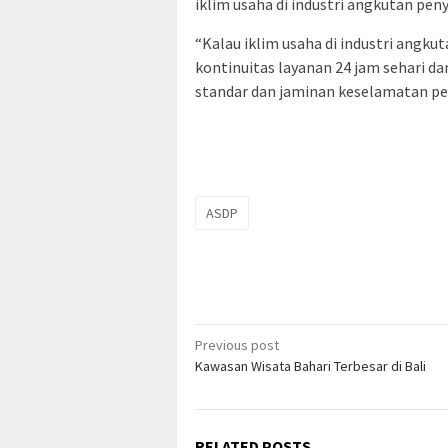
iklim usaha di industri angkutan pen
“Kalau iklim usaha di industri angku
kontinuitas layanan 24 jam sehari d
standar dan jaminan keselamatan pe
ASDP
Post
Previous post
Kawasan Wisata Bahari Terbesar di Bali
navigation
RELATED POSTS