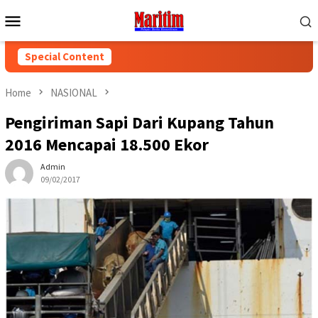
Skip
Mobile
to
Menu
content
Special Content
Home
NASIONAL
Pengiriman Sapi Dari Kupang Tahun
2016 Mencapai 18.500 Ekor
Admin
09/02/2017