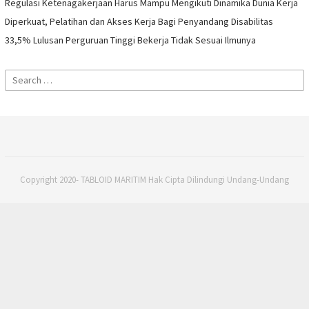
Regulasi Ketenagakerjaan Harus Mampu Mengikuti Dinamika Dunia Kerja
Diperkuat, Pelatihan dan Akses Kerja Bagi Penyandang Disabilitas
33,5% Lulusan Perguruan Tinggi Bekerja Tidak Sesuai Ilmunya
Search
for:
Copyright 2020- TABLOID MARITIM Hak Cipta Dilindungi Undang-Undang