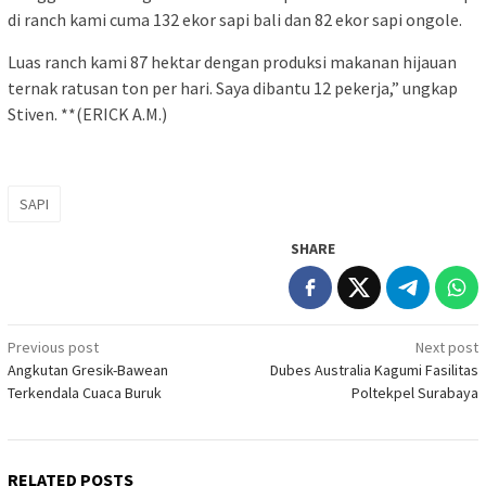
di ranch kami cuma 132 ekor sapi bali dan 82 ekor sapi ongole.
Luas ranch kami 87 hektar dengan produksi makanan hijauan
ternak ratusan ton per hari. Saya dibantu 12 pekerja,” ungkap
Stiven. **(ERICK A.M.)
SAPI
SHARE
Post
Previous post
Next post
Angkutan Gresik-Bawean
Dubes Australia Kagumi Fasilitas
navigation
Terkendala Cuaca Buruk
Poltekpel Surabaya
RELATED POSTS