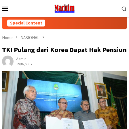
Skip
Mobile
to
Menu
content
Special Content
Home
NASIONAL
TKI Pulang dari Korea Dapat Hak Pensiun
Admin
09/02/2017