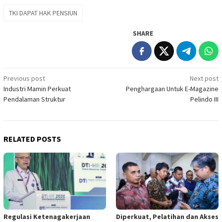
TKI DAPAT HAK PENSIUN
SHARE
Post
Previous post
Next post
Industri Mamin Perkuat
Penghargaan Untuk E-Magazine
navigation
Pendalaman Struktur
Pelindo III
RELATED POSTS
Regulasi Ketenagakerjaan
Diperkuat, Pelatihan dan Akses