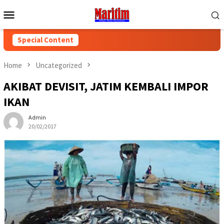
Skip
Mobile
to
Menu
content
Special Content
Home
Uncategorized
AKIBAT DEVISIT, JATIM KEMBALI IMPOR
IKAN
Admin
20/02/2017