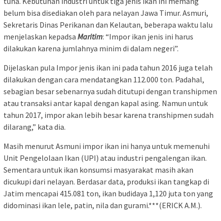
tuna. Kebutuhan industri untuk tiga jenis ikan ini memang
belum bisa disediakan oleh para nelayan Jawa Timur. Asmuri,
Sekretaris Dinas Perikanan dan Kelautan, beberapa waktu lalu
menjelaskan kepadsa
Maritim
: “Impor ikan jenis ini harus
dilakukan karena jumlahnya minim di dalam negeri”.
Dijelaskan pula Impor jenis ikan ini pada tahun 2016 juga telah
dilakukan dengan cara mendatangkan 112.000 ton. Padahal,
sebagian besar sebenarnya sudah ditutupi dengan transhipmen
atau transaksi antar kapal dengan kapal asing. Namun untuk
tahun 2017, impor akan lebih besar karena transhipmen sudah
dilarang,” kata dia.
Masih menurut Asmuni impor ikan ini hanya untuk memenuhi
Unit Pengelolaan Ikan (UPI) atau industri pengalengan ikan.
Sementara untuk ikan konsumsi masyarakat masih akan
dicukupi dari nelayan. Berdasar data, produksi ikan tangkap di
Jatim mencapai 415.081 ton, ikan budidaya 1,120 juta ton yang
didominasi ikan lele, patin, nila dan gurami.***(ERICK A.M.).