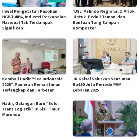
Ihwal Pengetatan Pasokan
TJSL Pelindo Regional 2 Priok
HGBT 48%, Industri Perkapalan
Untuk Peduli Taman dan
Nasional Tak Terdampak
Bantuan Tong Sampah
Signifikan
Komposter
Kembali Hadir “Sea Indonesia
JR Kalsel Salurkan Santunan
2025”, Pameran Kemaritiman
Rp650 Juta Periode PAM
Terlengkap dan Terbesar
Lebaran 2025
Hadir, Galangan Baru “Solo
Trans Logistik” Di Sisi Timur
Marunda