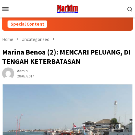
Skip
Mobile
to
Menu
content
Special Content
Home
Uncategorized
Marina Benoa (2): MENCARI PELUANG, DI
TENGAH KETERBATASAN
Admin
28/02/2017