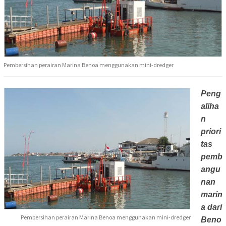
Pembersihan perairan Marina Benoa menggunakan mini-dredger
Peng
aliha
n
priori
tas
pemb
angu
nan
marin
a dari
Pembersihan perairan Marina Benoa menggunakan mini-dredger
Beno