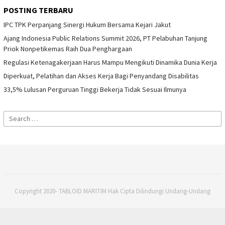
POSTING TERBARU
IPC TPK Perpanjang Sinergi Hukum Bersama Kejari Jakut
Ajang Indonesia Public Relations Summit 2026, PT Pelabuhan Tanjung
Priok Nonpetikemas Raih Dua Penghargaan
Regulasi Ketenagakerjaan Harus Mampu Mengikuti Dinamika Dunia Kerja
Diperkuat, Pelatihan dan Akses Kerja Bagi Penyandang Disabilitas
33,5% Lulusan Perguruan Tinggi Bekerja Tidak Sesuai Ilmunya
Search
for:
Copyright 2020- TABLOID MARITIM Hak Cipta Dilindungi Undang-Undang