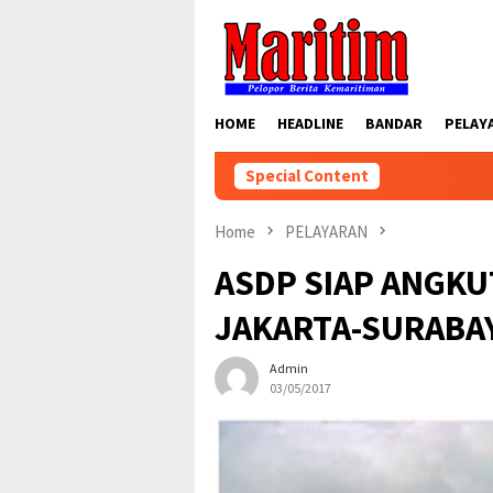
Skip
to
content
HOME
HEADLINE
BANDAR
PELAY
Special Content
Home
PELAYARAN
ASDP SIAP ANGKU
JAKARTA-SURABA
Admin
03/05/2017