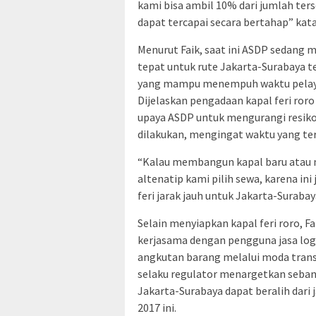
kami bisa ambil 10% dari jumlah ters
dapat tercapai secara bertahap” kat
Menurut Faik, saat ini ASDP sedang me
tepat untuk rute Jakarta-Surabaya t
yang mampu menempuh waktu pelayar
Dijelaskan pengadaan kapal feri roro
upaya ASDP untuk mengurangi resiko.
dilakukan, mengingat waktu yang ters
“Kalau membangun kapal baru atau 
altenatip kami pilih sewa, karena ini
feri jarak jauh untuk Jakarta-Suraba
Selain menyiapkan kapal feri roro, 
kerjasama dengan pengguna jasa log
angkutan barang melalui moda trans
selaku regulator menargetkan sebany
Jakarta-Surabaya dapat beralih dari 
2017 ini.