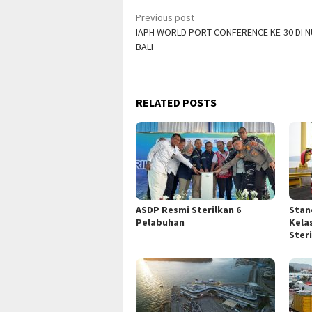
Post
Previous post
IAPH WORLD PORT CONFERENCE KE-30 DI 
navigation
BALI
RELATED POSTS
ASDP Resmi Sterilkan 6
Stan
Pelabuhan
Kela
Ster