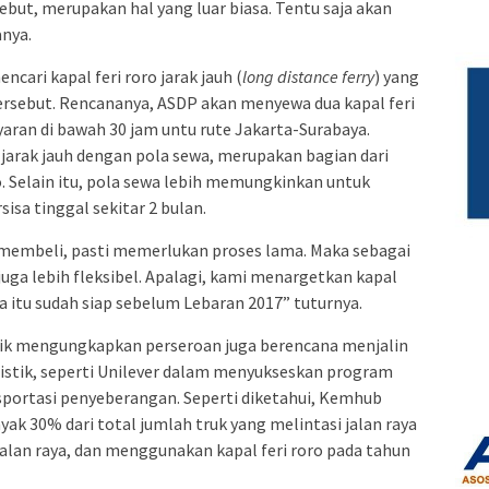
ebut, merupakan hal yang luar biasa. Tentu saja akan
anya.
ncari kapal feri roro jarak jauh (
long distance ferry
) yang
ersebut. Rencananya, ASDP akan menyewa dua kapal feri
an di bawah 30 jam untu rute Jakarta-Surabaya.
 jarak jauh dengan pola sewa, merupakan bagian dari
 Selain itu, pola sewa lebih memungkinkan untuk
isa tinggal sekitar 2 bulan.
membeli, pasti memerlukan proses lama. Maka sebagai
 juga lebih fleksibel. Apalagi, kami menargetkan kapal
ya itu sudah siap sebelum Lebaran 2017” tuturnya.
Faik mengungkapkan perseroan juga berencana menjalin
istik, seperti Unilever dalam menyukseskan program
portasi penyeberangan. Seperti diketahui, Kemhub
ak 30% dari total jumlah truk yang melintasi jalan raya
jalan raya, dan menggunakan kapal feri roro pada tahun