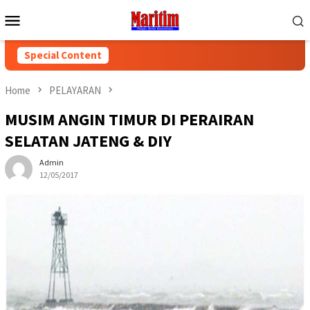
Skip
Mobile
to
Menu
content
Special Content
Home
PELAYARAN
MUSIM ANGIN TIMUR DI PERAIRAN
SELATAN JATENG & DIY
Admin
12/05/2017