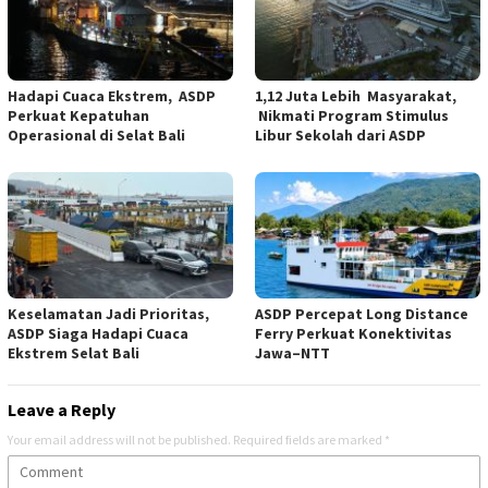
Hadapi Cuaca Ekstrem, ASDP
1,12 Juta Lebih Masyarakat,
Perkuat Kepatuhan
Nikmati Program Stimulus
Operasional di Selat Bali
Libur Sekolah dari ASDP
Keselamatan Jadi Prioritas,
ASDP Percepat Long Distance
ASDP Siaga Hadapi Cuaca
Ferry Perkuat Konektivitas
Ekstrem Selat Bali
Jawa–NTT
Leave a Reply
Your email address will not be published.
Required fields are marked
*