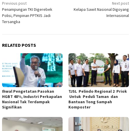
Post
Previous post
Next post
Penampungan TKI Digerebek
Kelapa Sawit Nasional Digoyang
navigation
Polisi, Pimpinan PPTKIS Jadi
Internasional
Tersangka
RELATED POSTS
Ihwal Pengetatan Pasokan
TJSL Pelindo Regional 2 Priok
HGBT 48%, Industri Perkapalan
Untuk Peduli Taman dan
Nasional Tak Terdampak
Bantuan Tong Sampah
Signifikan
Komposter