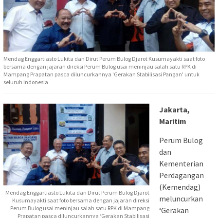
Mendag Enggartiasto Lukita dan Dirut Perum Bulog Djarot Kusumayakti saat foto
bersama dengan jajaran direksi Perum Bulog usai meninjau salah satu RPK di
Mampang Prapatan pasca diluncurkannya 'Gerakan Stabilisasi Pangan' untuk
seluruh Indonesia
Jakarta,
Maritim
Perum Bulog
dan
Kementerian
Perdagangan
(Kemendag)
Mendag Enggartiasto Lukita dan Dirut Perum Bulog Djarot
meluncurkan
Kusumayakti saat foto bersama dengan jajaran direksi
Perum Bulog usai meninjau salah satu RPK di Mampang
‘Gerakan
Prapatan pasca diluncurkannya ‘Gerakan Stabilisasi