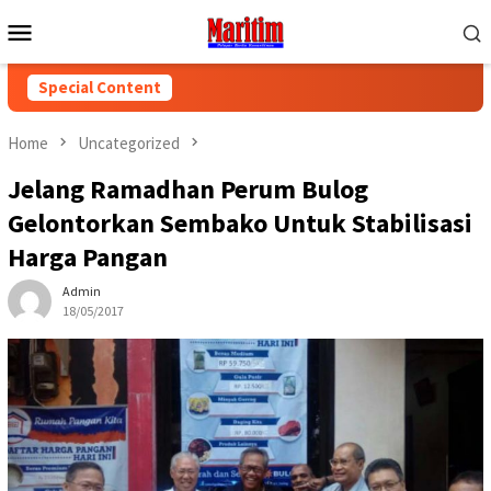
Skip
Mobile
to
Menu
content
Special Content
Home
Uncategorized
Jelang Ramadhan Perum Bulog
Gelontorkan Sembako Untuk Stabilisasi
Harga Pangan
Admin
18/05/2017