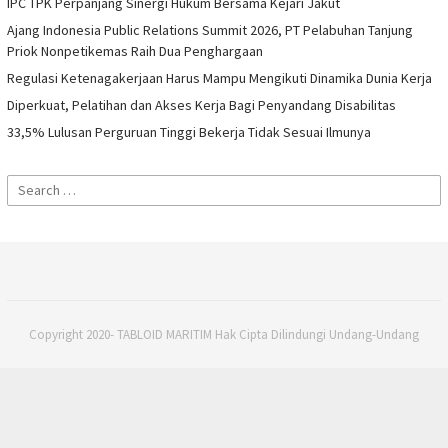
IPC TPK Perpanjang Sinergi Hukum Bersama Kejari Jakut
Ajang Indonesia Public Relations Summit 2026, PT Pelabuhan Tanjung
Priok Nonpetikemas Raih Dua Penghargaan
Regulasi Ketenagakerjaan Harus Mampu Mengikuti Dinamika Dunia Kerja
Diperkuat, Pelatihan dan Akses Kerja Bagi Penyandang Disabilitas
33,5% Lulusan Perguruan Tinggi Bekerja Tidak Sesuai Ilmunya
Search
for:
Copyright 2020- TABLOID MARITIM Hak Cipta Dilindungi Undang-Undang