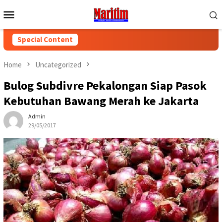
Skip
Mobile
to
Menu
content
Special Content
Home
Uncategorized
Bulog Subdivre Pekalongan Siap Pasok
Kebutuhan Bawang Merah ke Jakarta
Admin
29/05/2017