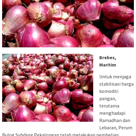
Brebes,
Maritim
Untuk menjaga
stabilisasi harga
komoditi
pangan,
terutama
menghadapi
Ramadhan dan
Lebaran, P
erum
Bulog Subdivre Pekalongan telah m
elakukan pembelian