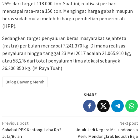
25% dari target 118.000 ton. Saat ini, realisasi per hari
mencapai rata-rata 150 ton. Mengingat harga gabah maupun
beras sudah mulai melebihi harga pembelian pemerintah
(HPP).
Sedangkan t
arget penyaluran beras masyarakat sejahteta
(
rastra) per bulan mencapai 7.241.370 kg. Di mana realisasi
penyaluran hingga tanggal 23 Mei 2017 adalah 21.065.910 kg,
atau 58,2% dari total penyaluran lima alokasi sebanyak
36.206.850 kg. (M Raya Tuah)
Bulog Bawang Merah
SHARE
Post
Previous post
Next post
Sahabat RPK Kantongi Laba Rp2
Untuk Jadi Negara Maju Indonesia
navigation
Juta/Bulan
Perlu Mendongkrak Industri Baja