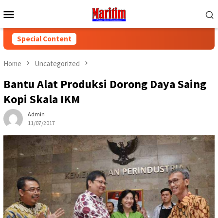
Skip
Mobile
to
Menu
content
Special Content
Home
Uncategorized
Bantu Alat Produksi Dorong Daya Saing
Kopi Skala IKM
Admin
11/07/2017