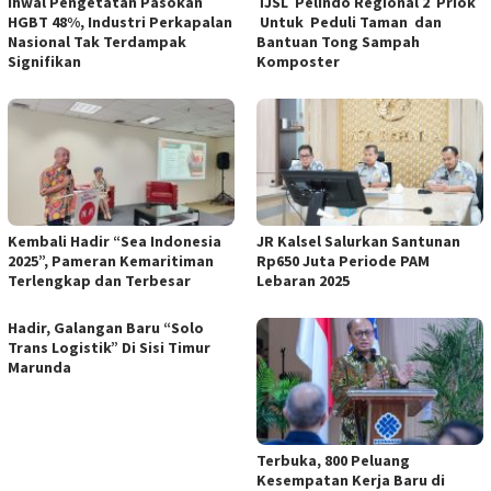
Ihwal Pengetatan Pasokan
TJSL Pelindo Regional 2 Priok
HGBT 48%, Industri Perkapalan
Untuk Peduli Taman dan
Nasional Tak Terdampak
Bantuan Tong Sampah
Signifikan
Komposter
Kembali Hadir “Sea Indonesia
JR Kalsel Salurkan Santunan
2025”, Pameran Kemaritiman
Rp650 Juta Periode PAM
Terlengkap dan Terbesar
Lebaran 2025
Hadir, Galangan Baru “Solo
Trans Logistik” Di Sisi Timur
Marunda
Terbuka, 800 Peluang
Kesempatan Kerja Baru di