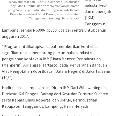
Wibawaningsih dan Direktur IKM Pangan, Barang dari
industri kecil
Kayu dan Furnitur Sudarto menyerahkan peralatan
pengolahan kopi buatan dalam negeri kepada Kepala
dan menengah
Dinas Koperasi dan UMKM, Perindustrian Kabupaten
(IKM)
Tanggamus, Lampung, Herry Haryadi
Tanggamus,
Lampung, senilai Rp300-Rp350 juta per sentra untuk tahun
anggaran 2017.
“Program ini diharapkan dapat memberikan kontribusi
signifikan untuk mendorong pertumbuhan industri
pengolahan kopi skala IKM,” kata Menteri Perindustrian
(Menperin), Airlangga Hartarto, pada ‘Penyerahan Bantuan
Alat Pengolahan Kopi Buatan Dalam Negeri’, di Jakarta, Senin
(10/7).
Hadir pada kesempatan itu, Dirjen IKM Gati Wibawaningsih,
Direktur IKM Pangan, Barang dari Kayu dan Furnitur, Sudarto
serta Kepala Dinas Koperasi dan UMKM, Perindustrian
Kabupaten Tanggamus, Lampung, Herry Heryadi.