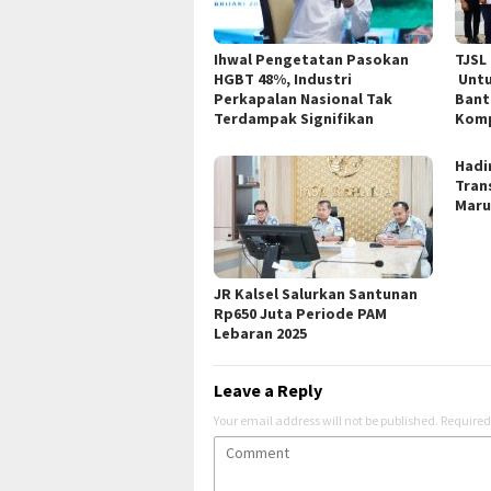
Ihwal Pengetatan Pasokan
TJSL
HGBT 48%, Industri
Untu
Perkapalan Nasional Tak
Bant
Terdampak Signifikan
Kom
Hadi
Trans
Mar
JR Kalsel Salurkan Santunan
Rp650 Juta Periode PAM
Lebaran 2025
Leave a Reply
Your email address will not be published.
Required