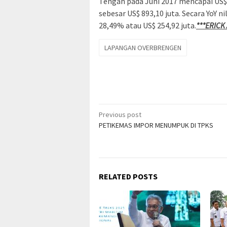
Tengah pada Juni 2017 mencapai US$ 
sebesar US$ 893,10 juta. Secara YoY 
28,49% atau US$ 254,92 juta.
***ERICK
LAPANGAN OVERBRENGEN
Post
Previous post
PETIKEMAS IMPOR MENUMPUK DI TPKS
navigation
RELATED POSTS