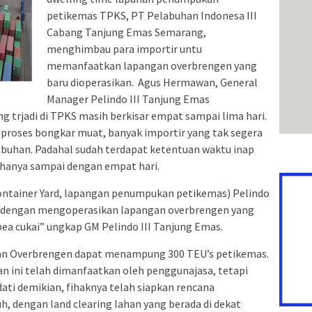
petikemas TPKS, PT Pelabuhan Indonesa III
Cabang Tanjung Emas Semarang,
menghimbau para importir untu
memanfaatkan lapangan overbrengen yang
baru dioperasikan. Agus Hermawan, General
Manager Pelindo III Tanjung Emas
 trjadi di TPKS masih berkisar empat sampai lima hari.
 proses bongkar muat, banyak importir yang tak segera
buhan. Padahal sudah terdapat ketentuan waktu inap
hanya sampai dengan empat hari.
ontainer Yard, lapangan penumpukan petikemas) Pelindo
i dengan mengoperasikan lapangan overbrengen yang
bea cukai” ungkap GM Pelindo III Tanjung Emas.
ngan Overbrengen dapat menampung 300 TEU’s petikemas.
an ini telah dimanfaatkan oleh penggunajasa, tetapi
ati demikian, fihaknya telah siapkan rencana
, dengan land clearing lahan yang berada di dekat