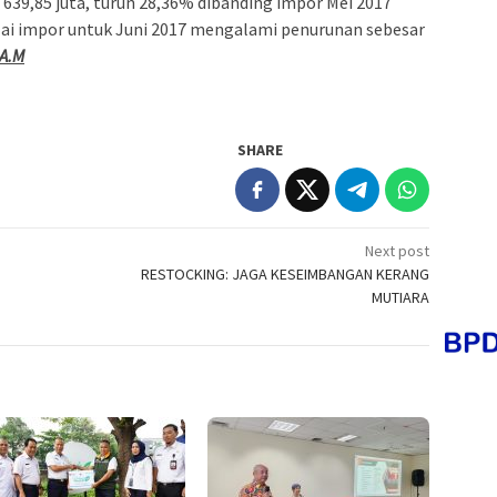
639,85 juta, turun 28,36% dibanding impor Mei 2017
nilai impor untuk Juni 2017 mengalami penurunan sebesar
 A.M
SHARE
Next post
RESTOCKING: JAGA KESEIMBANGAN KERANG
MUTIARA