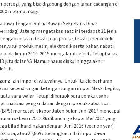
er persegi, yang bisa digabung dengan lahan cadangan di
000 meter persegi.
si Jawa Tengah, Ratna Kawuri Sekretaris Dinas
erindag) Jateng mengatakan saat ini terdapat 21 jenis
 dengan industri tekstil dan produk tekstil menduduki
menyusul produk mesin, elektronik serta bahan nabati.
g pada kurun 2010-2015 mengalami defisit. Tetapi sejak
8 juta dolar AS. Namun harus diakui hingga akhir
efisit.
ang izin impor di wilayahnya. Untuk itu dia berharap
tas kecendrungan ketergantungan impor. Meski begitu,
atu yang wajar. Tetapi diharapk para pelaku usaha
optimalisasi pengendalian dengan produk substitusi.
k (BPS) mencatat ekspor Jaten bulan Juni 2017 mencapai
urunan sebesar 25,16% dibanding ekspor Mei 2017 yang
uga bila dibandingkan dengan Juni 2016 (year on year)
52 juta, atau 24,86%. Sedangkan nilai impor Jawa