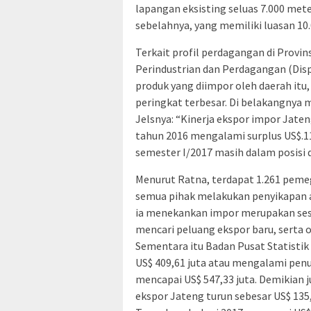
lapangan eksisting seluas 7.000 met
sebelahnya, yang memiliki luasan 10.
Terkait profil perdagangan di Provin
Perindustrian dan Perdagangan (Disp
produk yang diimpor oleh daerah itu,
peringkat terbesar. Di belakangnya 
Jelsnya: “Kinerja ekspor impor Jaten
tahun 2016 mengalami surplus US$.11
semester I/2017 masih dalam posisi d
Menurut Ratna, terdapat 1.261 pemeg
semua pihak melakukan penyikapan a
ia menekankan impor merupakan sesu
mencari peluang ekspor baru, serta 
Sementara itu Badan Pusat Statisti
US$ 409,61 juta atau mengalami pen
mencapai US$ 547,33 juta. Demikian j
ekspor Jateng turun sebesar US$ 135,