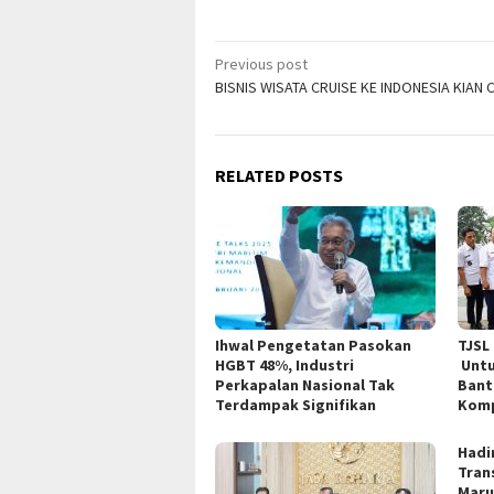
Post
Previous post
BISNIS WISATA CRUISE KE INDONESIA KIAN 
navigation
RELATED POSTS
Ihwal Pengetatan Pasokan
TJSL
HGBT 48%, Industri
Untu
Perkapalan Nasional Tak
Bant
Terdampak Signifikan
Kom
Hadi
Trans
Mar