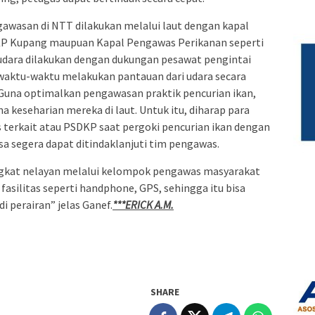
awasan di NTT dilakukan melalui laut dengan kapal
DKP Kupang maupuan Kapal Pengawas Perikanan seperti
isi udara dilakukan dengan dukungan pesawat pengintai
ewaktu-waktu melakukan pantauan dari udara secara
 Guna optimalkan pengawasan praktik pencurian ikan,
a keseharian mereka di laut. Untuk itu, diharap para
s terkait atau PSDKP saat pergoki pencurian ikan dengan
sa segera dapat ditindaklanjuti tim pengawas.
ingkat nelayan melalui kelompok pengawas masyarakat
asilitas seperti handphone, GPS, sehingga itu bisa
i perairan” jelas Ganef.
***ERICK A.M.
SHARE