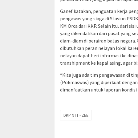
Ganef katakan, penguatan kerja peng
pengawas yang siaga di Stasiun PS
KM Orca dari KKP. Selain itu, dari s
yang dikendalikan dari pusat yang s
diam-diam di perairan batas negara.
dibutuhkan peran nelayan lokal karen
nelayan dapat beri informasi ke dina
transhipment ke kapal asing, agar bi
“Kita juga ada tim pengawasan di t
(Pokmaswas) yang diperkuat dengan f
dimanfaatkan untuk laporan kondisi d
DKP NTT - ZEE