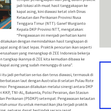
jadi lokasi alih muat hasil tanggakapan ke
kapal asing, kini diawasi ketat oleh Dinas
Kelautan dan Perikanan Provinsi Nusa
Tenggara Timur (NTT). Ganef Wurgianto
Kepala DKP Provinsi NTT, mengatakan:
“Pengawasan ini menjadi perhatian kami
i dilakukan dengan memindahkan hasil tangkapan di
apal asing di laut lepas. Praktik pencurian ikan seperti
k perusahaan yang menangkap di ZEE Indonesia bekerja
an tangkap ikannya di ZEE kita kemudian dibawa ke
 kapal asing yang sudah menunggu di sana”.
tu jadi perhatian serius dan terus diawasi, termasuk di
berbatasan laut dengan Australia di selatan Pulau Rote
Timor. Pengawasan dilakukan melalui sinergi antara DKP
i KKP, TNI-AL, Bakamla, Polisi Perairan, dan Stasiun
an Perikanan (PSDKP) setempat. Pengawasan kelautan
lah unsur itu untuk memastikan jika terjadi praktik
sing, petugas dapat bertindak secara cepat.