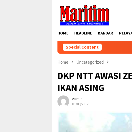
Skip
to
content
HOME
HEADLINE
BANDAR
PELAY
Special Content
Home
Uncategorized
DKP NTT AWASI Z
IKAN ASING
Admin
01/08/2017