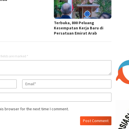
Terbuka, 800 Peluang
Kesempatan Kerja Baru di
Persatuan Emirat Arab
 fields are marked
*
his browser for the next time I comment.