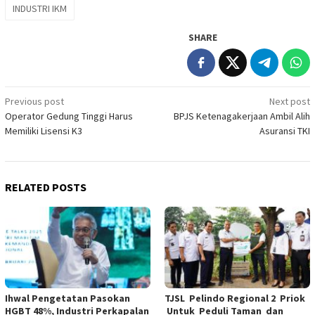
INDUSTRI IKM
SHARE
Post
Previous post
Next post
Operator Gedung Tinggi Harus
BPJS Ketenagakerjaan Ambil Alih
navigation
Memiliki Lisensi K3
Asuransi TKI
RELATED POSTS
Ihwal Pengetatan Pasokan
TJSL Pelindo Regional 2 Priok
HGBT 48%, Industri Perkapalan
Untuk Peduli Taman dan