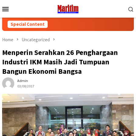
Skip
Mobile
to
Menu
content
Special Content
Home
Uncategorized
Menperin Serahkan 26 Penghargaan
Industri IKM Masih Jadi Tumpuan
Bangun Ekonomi Bangsa
Admin
03/08/2017