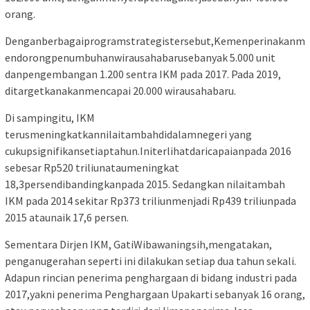
orang.
Denganberbagaiprogramstrategistersebut,Kemenperinakanm
endorongpenumbuhanwirausahabarusebanyak 5.000 unit
danpengembangan 1.200 sentra IKM pada 2017. Pada 2019,
ditargetkanakanmencapai 20.000 wirausahabaru.
Di sampingitu, IKM
terusmeningkatkannilaitambahdidalamnegeri yang
cukupsignifikansetiaptahun.Initerlihatdaricapaianpada 2016
sebesar Rp520 triliunataumeningkat
18,3persendibandingkanpada 2015. Sedangkan nilaitambah
IKM pada 2014 sekitar Rp373 triliunmenjadi Rp439 triliunpada
2015 ataunaik 17,6 persen.
Sementara Dirjen IKM, GatiWibawaningsih,mengatakan,
penganugerahan seperti ini dilakukan setiap dua tahun sekali.
Adapun rincian penerima penghargaan di bidang industri pada
2017,yakni penerima Penghargaan Upakarti sebanyak 16 orang,