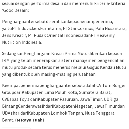
sesuai dengan performa desain dan memenuhi kriteria-kriteria
’Good Desain’.
Penghargaantersebutdiserahkankepadaenampenerima,
yaituPTIndovickersFurnitama, PTStar Cosmos, Pala Nusantara,
Jens Kreatif, PTPudak Oriental IndonesiadanPTHeavenly
Nutrition Indonesia.
SedangkanPenghargaan Kreasi Prima Mutu diberikan kepada
IKM yang telah menerapkan sistem manajemen pengendalian
mutu produk secara terus menerus melalui Gugus Kendali Mutu
yang dibentuk oleh masing-masing perusahaan.
KeempatpenerimapenghargaantersebutadalahCV Tom Burger
GroupdariKabupaten Lima Puluh Kota, Sumatera Barat,
CVEsbas Toy’s dariKabupatenPasuruan, JawaTimur, UDRiga
BintangCenderawasihdariKabupatenMagetan, JawaTimur dan
UDAzharidariKabupaten Lombok Tengah, Nusa Tenggara
Barat. (
M Raya Tuah
)