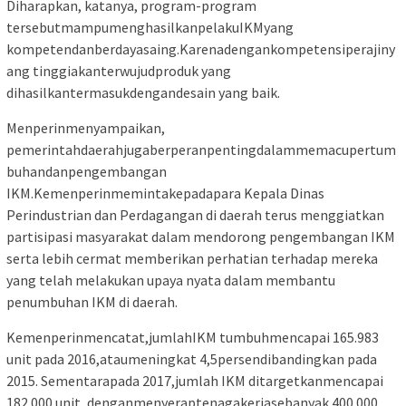
Diharapkan, katanya, program-program
tersebutmampumenghasilkanpelakuIKMyang
kompetendanberdayasaing.Karenadengankompetensiperajiny
ang tinggiakanterwujudproduk yang
dihasilkantermasukdengandesain yang baik.
Menperinmenyampaikan,
pemerintahdaerahjugaberperanpentingdalammemacupertum
buhandanpengembangan
IKM.Kemenperinmemintakepadapara Kepala Dinas
Perindustrian dan Perdagangan di daerah terus menggiatkan
partisipasi masyarakat dalam mendorong pengembangan IKM
serta lebih cermat memberikan perhatian terhadap mereka
yang telah melakukan upaya nyata dalam membantu
penumbuhan IKM di daerah.
Kemenperinmencatat,jumlahIKM tumbuhmencapai 165.983
unit pada 2016,ataumeningkat 4,5persendibandingkan pada
2015. Sementarapada 2017,jumlah IKM ditargetkanmencapai
182.000 unit, denganmenyeraptenagakerjasebanyak 400.000