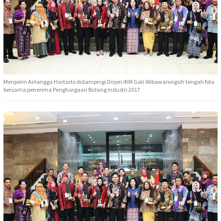
Menperin Airlangga Hartarto didampingi Dirjen IKM Gati Wibawaningsih tengah foto
bersama penerima Penghargaan Bidang Industri 2017