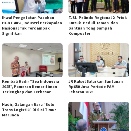
Ihwal Pengetatan Pasokan
TJSL Pelindo Regional 2 Priok
HGBT 48%, Industri Perkapalan
Untuk Peduli Taman dan
Nasional Tak Terdampak
Bantuan Tong Sampah
Signifikan
Komposter
Kembali Hadir “Sea Indonesia
JR Kalsel Salurkan Santunan
2025”, Pameran Kemaritiman
Rp650 Juta Periode PAM
Terlengkap dan Terbesar
Lebaran 2025
Hadir, Galangan Baru “Solo
Trans Logistik” Di Sisi Timur
Marunda