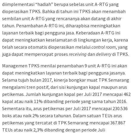
diimplementasi “hadiah” berupa sebelas unit A-RTG yang
dioperasikan TPKS. Bahka di tahun ini TPKS akan menambah
sembilan unit A-RTG yang rencananya akan datang di akhir
tahun. Penambahan A-RTG ini, diharapbisa meningkatkan
layanan terbaik bagi pengguna jasa. Keberadaan A-RTG ini
dapat meningkatkan keselamatan di lingkungan kerja, karena
telah secara otomatis dioperasikan melalui
control room
, yang
juga dapat mempercepat proses
receiving
dan
delivery
di TPKS.
Managemen TPKS menilai penambahan 9 unit A-RTG ini akan
dapat meningkatkan layanan terbaik bagi pengguna jasanya.
Selama tujuh bulan 2017, kinerja bongkar muat TPK Semarang
mengalami tren postif, dari sisi kunjungan kapal maupun arus
petikemas. Jumlah kunjungan kapal per Juli 2017 mencapai 462
kapal atau naik 11% dibanding periode yang sama tahun 2016.
Sementara itu, arus petikemas per Juli 2017 mencapai 230.536
boks atau naik 2% secara tahunan. Dalam satuan TEUs arus
petikemas yang tercatat di TPK Semarang mencapai 367.867
TEUs atau naik 2,3% dibanding dengan periode Juli