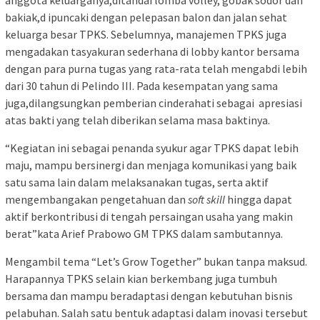
anggota keluarganya,ditandai lomba volley, gobak sodor dan
bakiak,d ipuncaki dengan pelepasan balon dan jalan sehat
keluarga besar TPKS. Sebelumnya, manajemen TPKS juga
mengadakan tasyakuran sederhana di lobby kantor bersama
dengan para purna tugas yang rata-rata telah mengabdi lebih
dari 30 tahun di Pelindo III. Pada kesempatan yang sama
juga,dilangsungkan pemberian cinderahati sebagai apresiasi
atas bakti yang telah diberikan selama masa baktinya.
“Kegiatan ini sebagai penanda syukur agar TPKS dapat lebih
maju, mampu bersinergi dan menjaga komunikasi yang baik
satu sama lain dalam melaksanakan tugas, serta aktif
mengembangakan pengetahuan dan
soft skill
hingga dapat
aktif berkontribusi di tengah persaingan usaha yang makin
berat”kata Arief Prabowo GM TPKS dalam sambutannya.
Mengambil tema “Let’s Grow Together” bukan tanpa maksud.
Harapannya TPKS selain kian berkembang juga tumbuh
bersama dan mampu beradaptasi dengan kebutuhan bisnis
pelabuhan. Salah satu bentuk adaptasi dalam inovasi tersebut