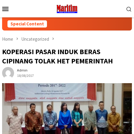
Skip
Mobile
to
Menu
content
Special Content
Home
Uncategorized
KOPERASI PASAR INDUK BERAS
CIPINANG TOLAK HET PEMERINTAH
Admin
18/08/2017