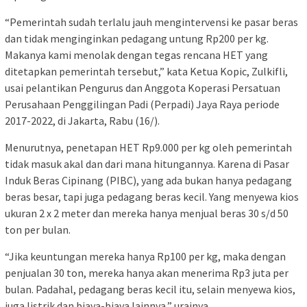
“Pemerintah sudah terlalu jauh mengintervensi ke pasar beras
dan tidak menginginkan pedagang untung Rp200 per kg.
Makanya kami menolak dengan tegas rencana HET yang
ditetapkan pemerintah tersebut,” kata Ketua Kopic, Zulkifli,
usai pelantikan Pengurus dan Anggota Koperasi Persatuan
Perusahaan Penggilingan Padi (Perpadi) Jaya Raya periode
2017-2022, di Jakarta, Rabu (16/).
Menurutnya, penetapan HET Rp9.000 per kg oleh pemerintah
tidak masuk akal dan dari mana hitungannya. Karena di Pasar
Induk Beras Cipinang (PIBC), yang ada bukan hanya pedagang
beras besar, tapi juga pedagang beras kecil. Yang menyewa kios
ukuran 2 x 2 meter dan mereka hanya menjual beras 30 s/d 50
ton per bulan.
“Jika keuntungan mereka hanya Rp100 per kg, maka dengan
penjualan 30 ton, mereka hanya akan menerima Rp3 juta per
bulan. Padahal, pedagang beras kecil itu, selain menyewa kios,
juga listrik dan biaya-biaya lainnya,” urainya.