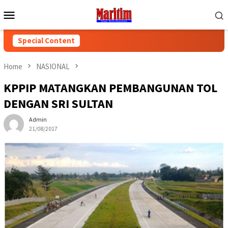
Skip
Mobile
to
Menu
content
Special Content
Home
NASIONAL
KPPIP MATANGKAN PEMBANGUNAN TOL
DENGAN SRI SULTAN
Admin
21/08/2017