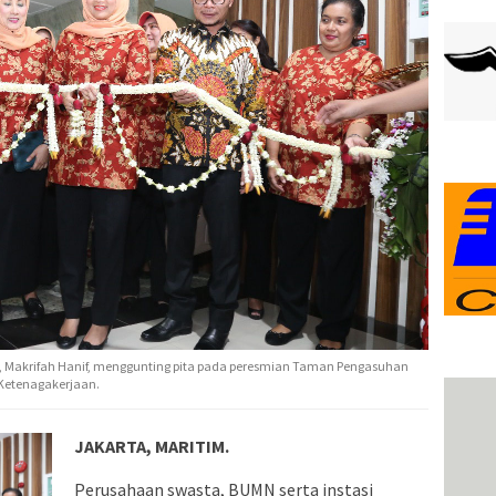
a, Makrifah Hanif, menggunting pita pada peresmian Taman Pengasuhan
 Ketenagakerjaan.
JAKARTA, MARITIM.
Perusahaan swasta, BUMN serta instasi