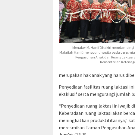
Menaker M. Hanif Dhakiri mendampingi i
Makrifah Hanif, menggunting pita pada peresm
Pengasuhan Anak dan Ruang Laktasi 
Kementerian Ketenag
merupakan hak anak yang harus diber
Penyediaan fasilitas ruang laktasi 
eksklusif serta mengurangi jumlah bay
“Penyediaan ruang laktasi ini wajib 
Keberadaan ruang laktasi akan ber
meningkatkan produktifitasnya,” kat
meresmikan Taman Pengasuhan Anak 
Jum’at (18/8).