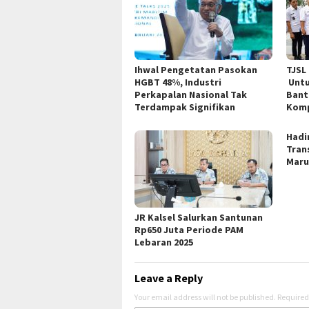
Ihwal Pengetatan Pasokan
TJSL
HGBT 48%, Industri
Untu
Perkapalan Nasional Tak
Bant
Terdampak Signifikan
Kom
Hadi
Trans
Mar
JR Kalsel Salurkan Santunan
Rp650 Juta Periode PAM
Lebaran 2025
Leave a Reply
Your email address will not be published.
Required