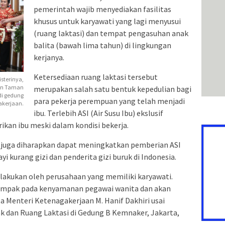
pemerintah wajib menyediakan fasilitas
khusus untuk karyawati yang lagi menyusui
(ruang laktasi) dan tempat pengasuhan anak
balita (bawah lima tahun) di lingkungan
kerjanya.
Ketersediaan ruang laktasi tersebut
sterinya,
ian Taman
merupakan salah satu bentuk kepedulian bagi
di gedung
para pekerja perempuan yang telah menjadi
akerjaan.
ibu. Terlebih ASI (Air Susu Ibu) ekslusif
ikan ibu meski dalam kondisi bekerja.
ini juga diharapkan dapat meningkatkan pemberian ASI
i kurang gizi dan penderita gizi buruk di Indonesia.
dilakukan oleh perusahaan yang memiliki karyawati.
dampak pada kenyamanan pegawai wanita dan akan
a Menteri Ketenagakerjaan M. Hanif Dakhiri usai
dan Ruang Laktasi di Gedung B Kemnaker, Jakarta,