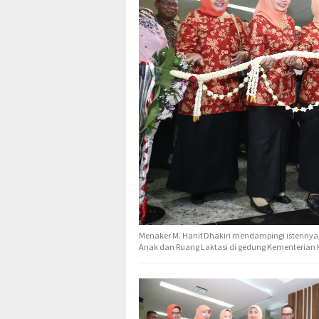
Menaker M. Hanif Dhakiri mendampingi isteriny
Anak dan Ruang Laktasi di gedung Kementerian